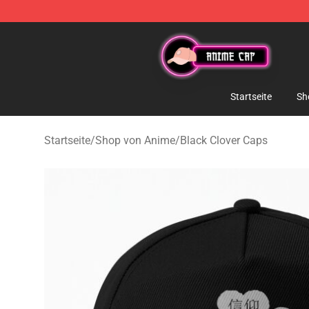
Anime Cap Shop - The Best Store of Anime Cap
Startseite
Sh
Startseite
/
Shop von Anime
/
Black Clover Caps