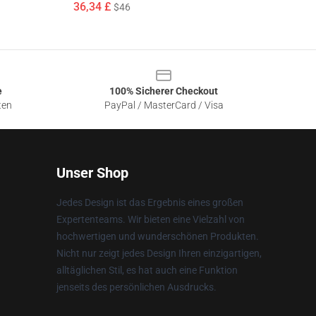
36,34 £
$46
e
100% Sicherer Checkout
ten
PayPal / MasterCard / Visa
Unser Shop
Jedes Design ist das Ergebnis eines großen
Expertenteams. Wir bieten eine Vielzahl von
hochwertigen und wunderschönen Produkten.
Nicht nur zeigt jedes Design Ihren einzigartigen,
alltäglichen Stil, es hat auch eine Funktion
jenseits des persönlichen Ausdrucks.