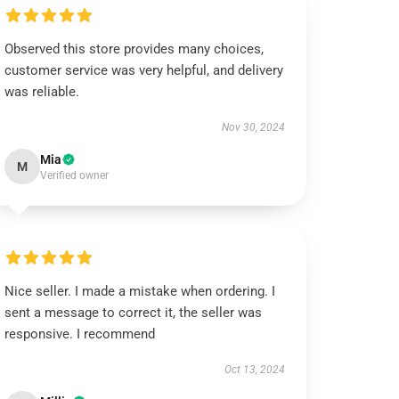
Observed this store provides many choices,
customer service was very helpful, and delivery
was reliable.
Nov 30, 2024
Mia
M
Verified owner
Nice seller. I made a mistake when ordering. I
sent a message to correct it, the seller was
responsive. I recommend
Oct 13, 2024