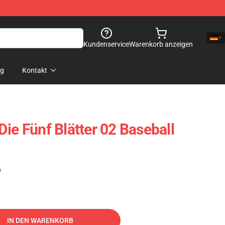
Kundenservice
Warenkorb anzeigen
og
Kontakt
ie Fünf Blätter 02 Baseball
)
IN DEN WARENKORB