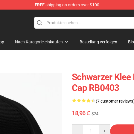
FREE
shipping on orders over $100
op
Nach Kategorie einkaufen
Bestellung verfolgen
Bl
Schwarzer Klee D
Cap RB0403
(7 customer reviews
18,96 £
$24
Quantity