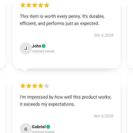
This item is worth every penny. It’s durable,
efficient, and performs just as expected.
Dec 4, 2024
John
J
Verified owner
I’m impressed by how well this product works;
it exceeds my expectations.
Nov 4, 2024
Gabriel
G
Verified owner