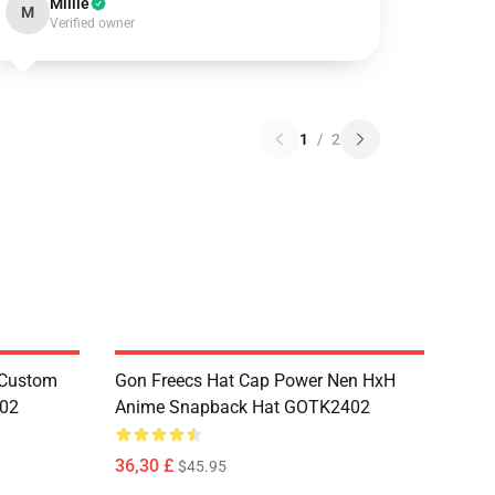
Millie
M
Verified owner
1
/
2
 Custom
Gon Freecs Hat Cap Power Nen HxH
402
Anime Snapback Hat GOTK2402
36,30 £
$45.95