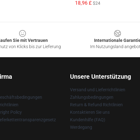
18,96 £
$24
aufen Sie mit Vertrauen
Internationale Garanti
utz von Klicks bis zur Lieferung
Im Nutzungsland angebo
irma
Unsere Unterstützung
Versand und Lieferrichtlinien
Geschäftsbedingungen
Zahlungsbedingungen
ichtlinien
Return & Refund Richtlinien
ight Policy
Kontaktieren Sie uns
eferkettentransparenzgesetz
Kundenhilfe (FAQ)
Werdegang