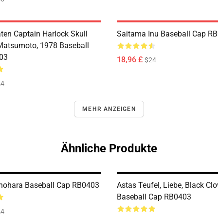
ten Captain Harlock Skull
Saitama Inu Baseball Cap R
 Matsumoto, 1978 Baseball
03
18,96 £
$24
24
MEHR ANZEIGEN
Ähnliche Produkte
nohara Baseball Cap RB0403
Astas Teufel, Liebe, Black Clo
Baseball Cap RB0403
24