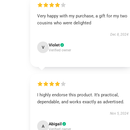
Very happy with my purchase, a gift for my two
cousins who were delighted
Dec 8, 2024
Violet
V
Verified owner
I highly endorse this product. It’s practical,
dependable, and works exactly as advertised.
Nov 5, 2024
Abigail
A
Verified owner