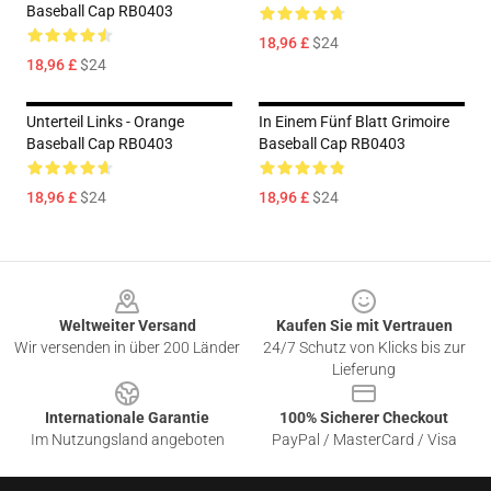
Baseball Cap RB0403
18,96 £
$24
18,96 £
$24
Unterteil Links - Orange
In Einem Fünf Blatt Grimoire
Baseball Cap RB0403
Baseball Cap RB0403
18,96 £
$24
18,96 £
$24
Footer
Weltweiter Versand
Kaufen Sie mit Vertrauen
Wir versenden in über 200 Länder
24/7 Schutz von Klicks bis zur
Lieferung
Internationale Garantie
100% Sicherer Checkout
Im Nutzungsland angeboten
PayPal / MasterCard / Visa