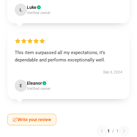
Luke
L
Verified owner
This item surpassed all my expectations; it’s
dependable and performs exceptionally well.
Sep 6, 2024
Eleanor
E
Verified owner
Write your review
1
/
1