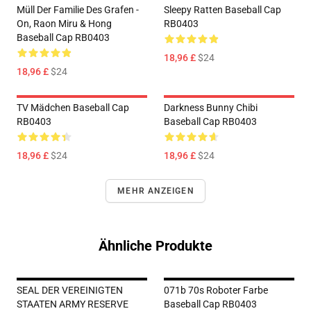
Müll Der Familie Des Grafen -
Sleepy Ratten Baseball Cap
On, Raon Miru & Hong
RB0403
Baseball Cap RB0403
18,96 £
$24
18,96 £
$24
TV Mädchen Baseball Cap
Darkness Bunny Chibi
RB0403
Baseball Cap RB0403
18,96 £
$24
18,96 £
$24
MEHR ANZEIGEN
Ähnliche Produkte
SEAL DER VEREINIGTEN
071b 70s Roboter Farbe
STAATEN ARMY RESERVE
Baseball Cap RB0403