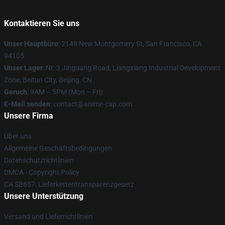
Kontaktieren Sie uns
Unser Hauptbüro
: 2149 New Montgomery St, San Francisco, CA
94105
Unser Lager
: Nr. 3 Jinguang Road, Liangxiang Industrial Development
Zone, Beitun City, Beijing, CN
Geruch
: 9AM – 5PM (Mon – Fri)
E-Mail senden
: contact@anime-cap.com
Unsere Firma
Über uns
Allgemeine Geschäftsbedingungen
Datenschutzrichtlinien
DMCA - Copyright Policy
CA SB657: Lieferkettentransparenzgesetz
Unsere Unterstützung
Versand und Lieferrichtlinien