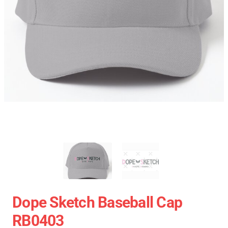
Dope Sketch Baseball Cap
RB0403