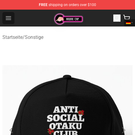
FREE
shipping on orders over $100
Anime Cap Shop - The Best Store of Anime Cap
Open menu
Startseite
/
Sonstige