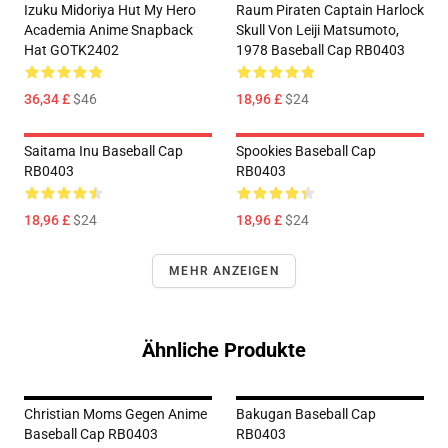
Izuku Midoriya Hut My Hero
Raum Piraten Captain Harlock
Academia Anime Snapback
Skull Von Leiji Matsumoto,
Hat GOTK2402
1978 Baseball Cap RB0403
36,34 £
$46
18,96 £
$24
Saitama Inu Baseball Cap
Spookies Baseball Cap
RB0403
RB0403
18,96 £
$24
18,96 £
$24
MEHR ANZEIGEN
Ähnliche Produkte
Christian Moms Gegen Anime
Bakugan Baseball Cap
Baseball Cap RB0403
RB0403