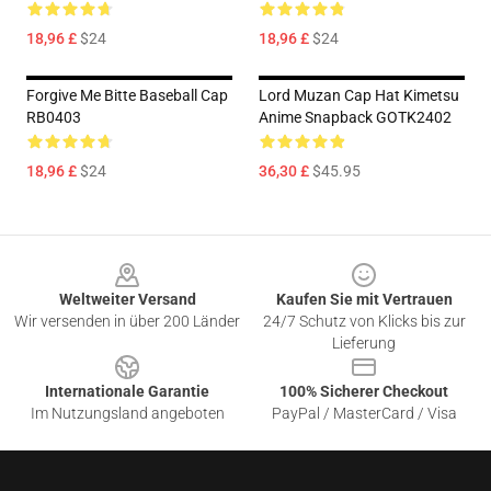
18,96 £
$24
18,96 £
$24
Forgive Me Bitte Baseball Cap
Lord Muzan Cap Hat Kimetsu
RB0403
Anime Snapback GOTK2402
18,96 £
$24
36,30 £
$45.95
Footer
Weltweiter Versand
Kaufen Sie mit Vertrauen
Wir versenden in über 200 Länder
24/7 Schutz von Klicks bis zur
Lieferung
Internationale Garantie
100% Sicherer Checkout
Im Nutzungsland angeboten
PayPal / MasterCard / Visa