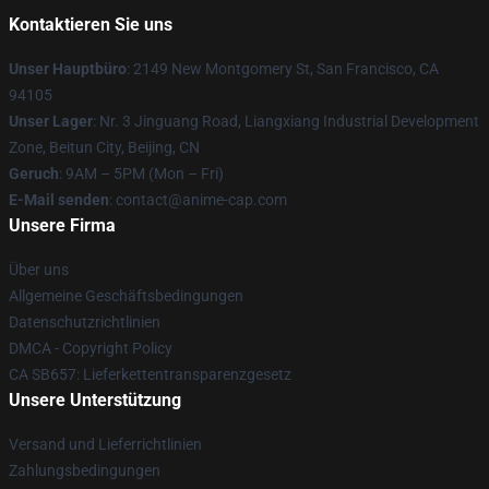
Kontaktieren Sie uns
Unser Hauptbüro
: 2149 New Montgomery St, San Francisco, CA
94105
Unser Lager
: Nr. 3 Jinguang Road, Liangxiang Industrial Development
Zone, Beitun City, Beijing, CN
Geruch
: 9AM – 5PM (Mon – Fri)
E-Mail senden
: contact@anime-cap.com
Unsere Firma
Über uns
Allgemeine Geschäftsbedingungen
Datenschutzrichtlinien
DMCA - Copyright Policy
CA SB657: Lieferkettentransparenzgesetz
Unsere Unterstützung
Versand und Lieferrichtlinien
Zahlungsbedingungen