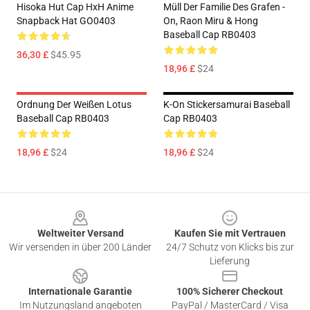
Hisoka Hut Cap HxH Anime
Müll Der Familie Des Grafen -
Snapback Hat GO0403
On, Raon Miru & Hong
Baseball Cap RB0403
36,30 £
$45.95
18,96 £
$24
Ordnung Der Weißen Lotus
K-On Stickersamurai Baseball
Baseball Cap RB0403
Cap RB0403
18,96 £
$24
18,96 £
$24
Footer
Weltweiter Versand
Kaufen Sie mit Vertrauen
Wir versenden in über 200 Länder
24/7 Schutz von Klicks bis zur
Lieferung
Internationale Garantie
100% Sicherer Checkout
Im Nutzungsland angeboten
PayPal / MasterCard / Visa