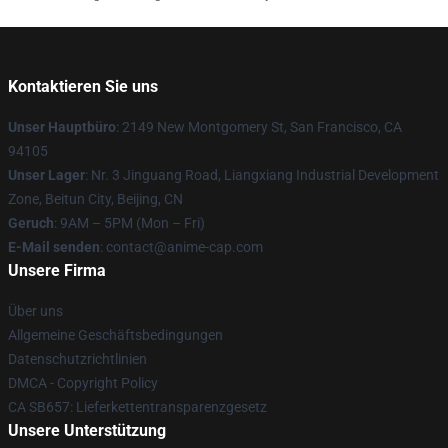
Kontaktieren Sie uns
Unser Hauptbüro
: 2149 New Montgomery St, San Francisco, CA
94105
Unser Lager
: Nr. 3 Jinguang Road, Liangxiang Industrial Development
Zone, Beitun City, Beijing, CN
Geruch
: 9AM – 5PM (Mon – Fri)
E-Mail senden
: contact@anime-cap.com
Unsere Firma
Über uns
Allgemeine Geschäftsbedingungen
Datenschutzrichtlinien
DMCA - Copyright Policy
CA SB657: Lieferkettentransparenzgesetz
Unsere Unterstützung