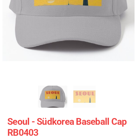
Seoul - Südkorea Baseball Cap
RB0403