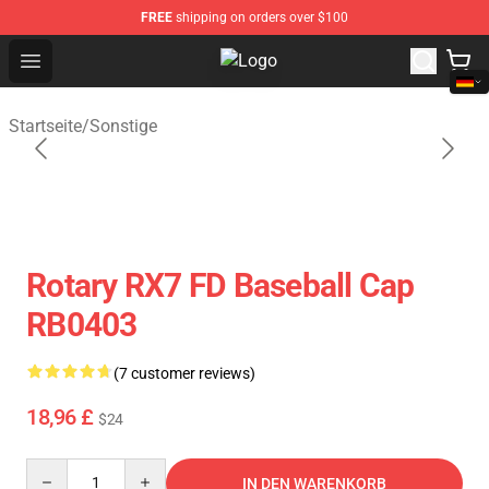
FREE
shipping on orders over $100
Open menu
Anime Cap Shop - The Best Store 
Startseite
/
Sonstige
Rotary RX7 FD Baseball Cap
RB0403
(7 customer reviews)
18,96 £
$24
Quantity
IN DEN WARENKORB