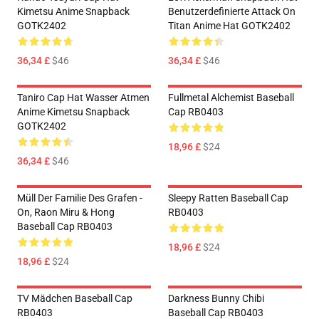
Kimetsu Anime Snapback
Benutzerdefinierte Attack On
GOTK2402
Titan Anime Hat GOTK2402
36,34 £
$46
36,34 £
$46
Taniro Cap Hat Wasser Atmen
Fullmetal Alchemist Baseball
Anime Kimetsu Snapback
Cap RB0403
GOTK2402
18,96 £
$24
36,34 £
$46
Müll Der Familie Des Grafen -
Sleepy Ratten Baseball Cap
On, Raon Miru & Hong
RB0403
Baseball Cap RB0403
18,96 £
$24
18,96 £
$24
TV Mädchen Baseball Cap
Darkness Bunny Chibi
RB0403
Baseball Cap RB0403