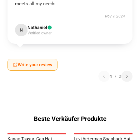
meets all my needs.
Nov 9, 2024
Nathaniel
N
Verified owner
Write your review
1
/
2
Beste Verkäufer Produkte
Kanao Tsuyuri Cap Hat
Levi Ackerman Snapback Hut