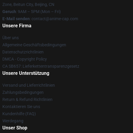
Zone, Beitun City, Beijing, CN
Geruch
: 9AM – 5PM (Mon – Fri)
E-Mail senden
: contact@anime-cap.com
Unsere Firma
Über uns
Allgemeine Geschäftsbedingungen
Datenschutzrichtlinien
DMCA - Copyright Policy
CA SB657: Lieferkettentransparenzgesetz
Unsere Unterstützung
Versand und Lieferrichtlinien
Zahlungsbedingungen
Return & Refund Richtlinien
Kontaktieren Sie uns
Kundenhilfe (FAQ)
Werdegang
Unser Shop