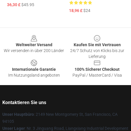
36,30 £
$45.95
18,96 £
$24
Footer
Weltweiter Versand
Kaufen Sie mit Vertrauen
Wir versenden in über 200 Länder
24/7 Schutz von Klicks bis zur
Lieferung
Internationale Garantie
100% Sicherer Checkout
Im Nutzungsland angeboten
PayPal / MasterCard / Visa
Kontaktieren Sie uns
Unser Hauptbüro
: 2149 New Montgomery St, San Francisco, CA
94105
Unser Lager
: Nr. 3 Jinguang Road, Liangxiang Industrial Development