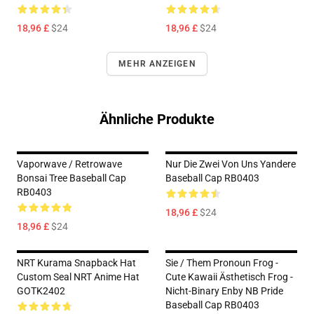
18,96 £
$24
18,96 £
$24
MEHR ANZEIGEN
Ähnliche Produkte
Vaporwave / Retrowave
Nur Die Zwei Von Uns Yandere
Bonsai Tree Baseball Cap
Baseball Cap RB0403
RB0403
18,96 £
$24
18,96 £
$24
NRT Kurama Snapback Hat
Sie / Them Pronoun Frog -
Custom Seal NRT Anime Hat
Cute Kawaii Ästhetisch Frog -
GOTK2402
Nicht-Binary Enby NB Pride
Baseball Cap RB0403