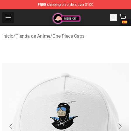
FREE
shipping on orders over $100
Anime Cap Shop - The Best Store of Anime Cap
Open menu
Inicio
/
Tienda de Anime
/
One Piece Caps