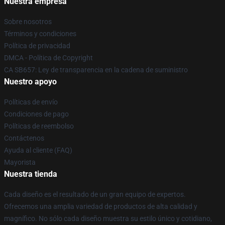
Nuestra empresa
Sobre nosotros
Términos y condiciones
Política de privacidad
DMCA - Política de Copyright
CA SB657: Ley de transparencia en la cadena de suministro
Nuestro apoyo
Políticas de envío
Condiciones de pago
Políticas de reembolso
Contáctenos
Ayuda al cliente (FAQ)
Mayorista
Nuestra tienda
Cada diseño es el resultado de un gran equipo de expertos.
Ofrecemos una amplia variedad de productos de alta calidad y
magnífico. No sólo cada diseño muestra su estilo único y cotidiano,