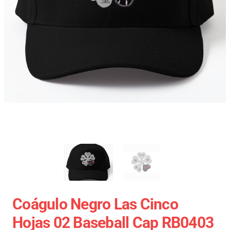
Coágulo Negro Las Cinco
Hojas 02 Baseball Cap RB0403