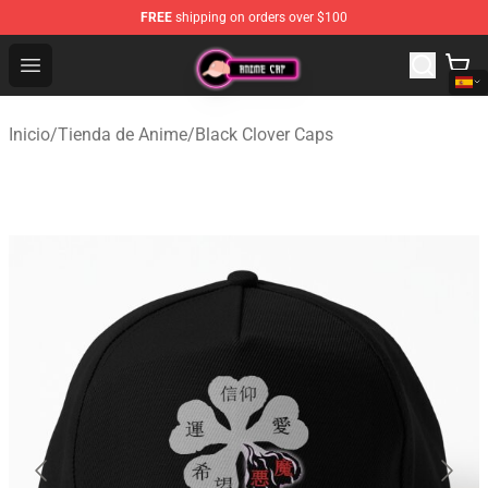
FREE
shipping on orders over $100
Anime Cap Shop - The Best Store of Anime Cap
Open menu
Inicio
/
Tienda de Anime
/
Black Clover Caps