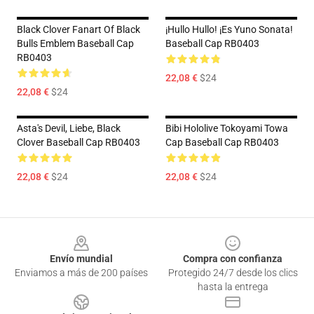
Black Clover Fanart Of Black
¡Hullo Hullo! ¡Es Yuno Sonata!
Bulls Emblem Baseball Cap
Baseball Cap RB0403
RB0403
22,08 €
$24
22,08 €
$24
Asta's Devil, Liebe, Black
Bibi Hololive Tokoyami Towa
Clover Baseball Cap RB0403
Cap Baseball Cap RB0403
22,08 €
$24
22,08 €
$24
Footer
Envío mundial
Compra con confianza
Enviamos a más de 200 países
Protegido 24/7 desde los clics
hasta la entrega