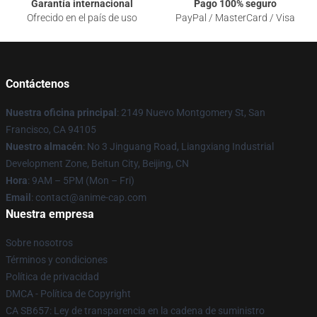
Garantía internacional
Pago 100% seguro
Ofrecido en el país de uso
PayPal / MasterCard / Visa
Contáctenos
Nuestra oficina principal
: 2149 Nuevo Montgomery St, San
Francisco, CA 94105
Nuestro almacén
: No 3 Jinguang Road, Liangxiang Industrial
Development Zone, Beitun City, Beijing, CN
Hora
: 9AM – 5PM (Mon – Fri)
Email
: contact@anime-cap.com
Nuestra empresa
Sobre nosotros
Términos y condiciones
Política de privacidad
DMCA - Política de Copyright
CA SB657: Ley de transparencia en la cadena de suministro