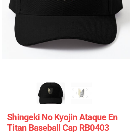
Shingeki No Kyojin Ataque En
Titan Baseball Cap RB0403