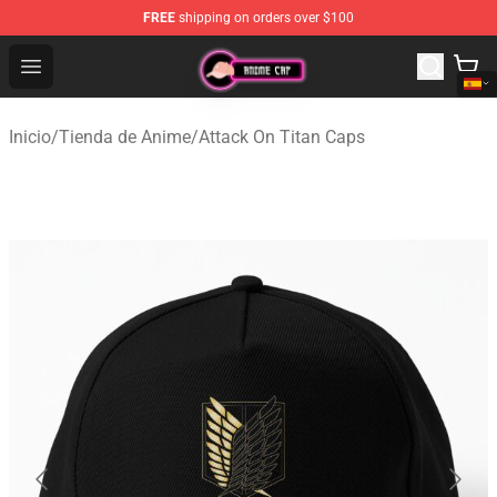
FREE
shipping on orders over $100
Anime Cap Shop - The Best Store of Anime Cap
Open menu
Inicio
/
Tienda de Anime
/
Attack On Titan Caps