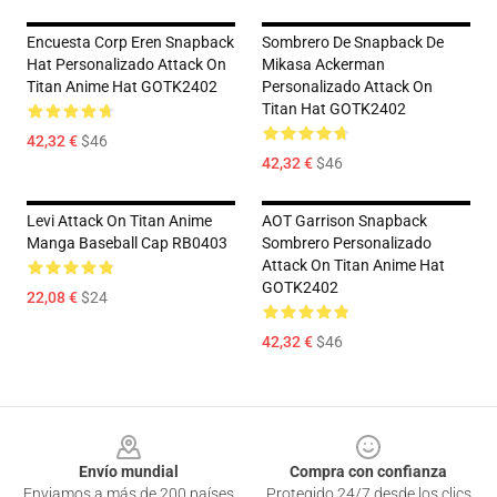
Encuesta Corp Eren Snapback
Sombrero De Snapback De
Hat Personalizado Attack On
Mikasa Ackerman
Titan Anime Hat GOTK2402
Personalizado Attack On
Titan Hat GOTK2402
42,32 €
$46
42,32 €
$46
Levi Attack On Titan Anime
AOT Garrison Snapback
Manga Baseball Cap RB0403
Sombrero Personalizado
Attack On Titan Anime Hat
GOTK2402
22,08 €
$24
42,32 €
$46
Footer
Envío mundial
Compra con confianza
Enviamos a más de 200 países
Protegido 24/7 desde los clics