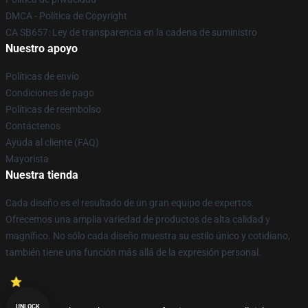
DMCA - Política de Copyright
CA SB657: Ley de transparencia en la cadena de suministro
Nuestro apoyo
Políticas de envío
Condiciones de pago
Políticas de reembolso
Contáctenos
Ayuda al cliente (FAQ)
Mayorista
Nuestra tienda
Cada diseño es el resultado de un gran equipo de expertos.
Ofrecemos una amplia variedad de productos de alta calidad y
magnífico. No sólo cada diseño muestra su estilo único y cotidiano,
también tiene una función más allá de la expresión personal.
UNLOCK