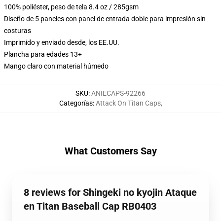
100% poliéster, peso de tela 8.4 oz / 285gsm
Diseño de 5 paneles con panel de entrada doble para impresión sin
costuras
Imprimido y enviado desde, los EE.UU.
Plancha para edades 13+
Mango claro con material húmedo
SKU
:
ANIECAPS-92266
Categorías
:
Attack On Titan Caps
,
What Customers Say
8 reviews for Shingeki no kyojin Ataque
en Titan Baseball Cap RB0403