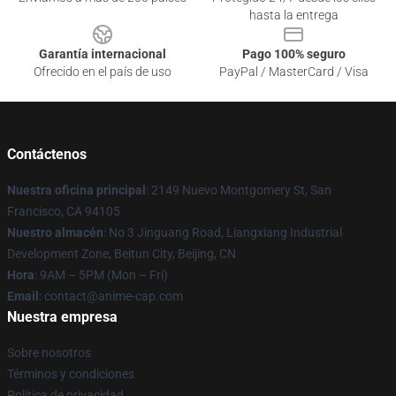
hasta la entrega
Garantía internacional
Pago 100% seguro
Ofrecido en el país de uso
PayPal / MasterCard / Visa
Contáctenos
Nuestra oficina principal
: 2149 Nuevo Montgomery St, San
Francisco, CA 94105
Nuestro almacén
: No 3 Jinguang Road, Liangxiang Industrial
Development Zone, Beitun City, Beijing, CN
Hora
: 9AM – 5PM (Mon – Fri)
Email
: contact@anime-cap.com
Nuestra empresa
Sobre nosotros
Términos y condiciones
Política de privacidad