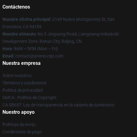
Contáctenos
Nuestra oficina principal
: 2149 Nuevo Montgomery St, San
Francisco, CA 94105
Nuestro almacén
: No 3 Jinguang Road, Liangxiang Industrial
Development Zone, Beitun City, Beijing, CN
Hora
: 9AM – 5PM (Mon – Fri)
Email
: contact@anime-cap.com
Nuestra empresa
Sobre nosotros
Términos y condiciones
Política de privacidad
DMCA - Política de Copyright
CA SB657: Ley de transparencia en la cadena de suministro
Nuestro apoyo
Políticas de envío
Condiciones de pago