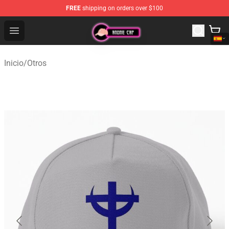
FREE
shipping on orders over $100
Anime Cap Shop - The Best Store of Anime Cap
Open menu
Inicio
/
Otros