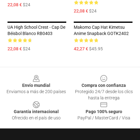
22,08 €
$24
22,08 €
$24
UA High School Crest - Cap De
Makomo Cap Hat Kimetsu
Béisbol Blanco RB0403
Anime Snapback GOTK2402
22,08 €
$24
42,27 €
$45.95
Footer
Envío mundial
Compra con confianza
Enviamos a más de 200 países
Protegido 24/7 desde los clics
hasta la entrega
Garantía internacional
Pago 100% seguro
Ofrecido en el país de uso
PayPal / MasterCard / Visa