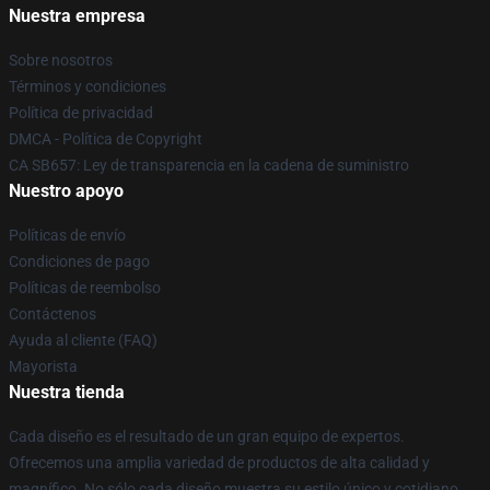
Nuestra empresa
Sobre nosotros
Términos y condiciones
Política de privacidad
DMCA - Política de Copyright
CA SB657: Ley de transparencia en la cadena de suministro
Nuestro apoyo
Políticas de envío
Condiciones de pago
Políticas de reembolso
Contáctenos
Ayuda al cliente (FAQ)
Mayorista
Nuestra tienda
Cada diseño es el resultado de un gran equipo de expertos.
Ofrecemos una amplia variedad de productos de alta calidad y
magnífico. No sólo cada diseño muestra su estilo único y cotidiano,