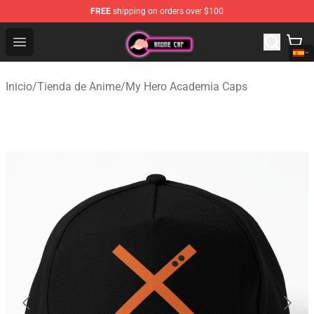
FREE
shipping on orders over $100
Anime Cap Shop - The Best Store of Anime Cap
Open menu
Inicio
/
Tienda de Anime
/
My Hero Academia Caps