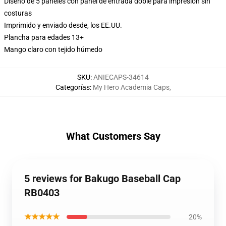
Diseño de 5 paneles con panel de entrada doble para impresión sin
costuras
Imprimido y enviado desde, los EE.UU.
Plancha para edades 13+
Mango claro con tejido húmedo
SKU
:
ANIECAPS-34614
Categorías
:
My Hero Academia Caps
,
What Customers Say
5 reviews for Bakugo Baseball Cap
RB0403
★★★★★
20%