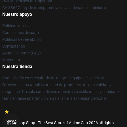
DMCA - Política de Copyright
CA SB657: Ley de transparencia en la cadena de suministro
Nuestro apoyo
Políticas de envío
Condiciones de pago
Políticas de reembolso
Contáctenos
Ayuda al cliente (FAQ)
Mayorista
Nuestra tienda
Cada diseño es el resultado de un gran equipo de expertos.
Ofrecemos una amplia variedad de productos de alta calidad y
magnífico. No sólo cada diseño muestra su estilo único y cotidiano,
también tiene una función más allá de la expresión personal.
UNLOCK
© Anime Cap Shop - The Best Store of Anime Cap 2026 all rights
10% OFF