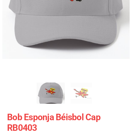
Bob Esponja Béisbol Cap
RB0403