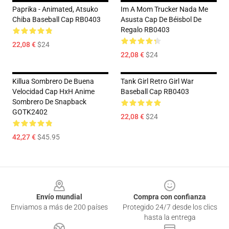
Paprika - Animated, Atsuko
Im A Mom Trucker Nada Me
Chiba Baseball Cap RB0403
Asusta Cap De Béisbol De
Regalo RB0403
22,08 €
$24
22,08 €
$24
Killua Sombrero De Buena
Tank Girl Retro Girl War
Velocidad Cap HxH Anime
Baseball Cap RB0403
Sombrero De Snapback
GOTK2402
22,08 €
$24
42,27 €
$45.95
Footer
Envío mundial
Compra con confianza
Enviamos a más de 200 países
Protegido 24/7 desde los clics
hasta la entrega