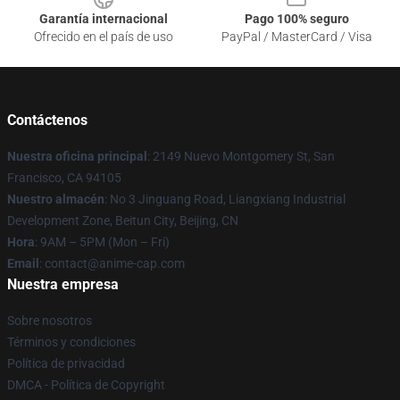
Garantía internacional
Pago 100% seguro
Ofrecido en el país de uso
PayPal / MasterCard / Visa
Contáctenos
Nuestra oficina principal
: 2149 Nuevo Montgomery St, San
Francisco, CA 94105
Nuestro almacén
: No 3 Jinguang Road, Liangxiang Industrial
Development Zone, Beitun City, Beijing, CN
Hora
: 9AM – 5PM (Mon – Fri)
Email
: contact@anime-cap.com
Nuestra empresa
Sobre nosotros
Términos y condiciones
Política de privacidad
DMCA - Política de Copyright