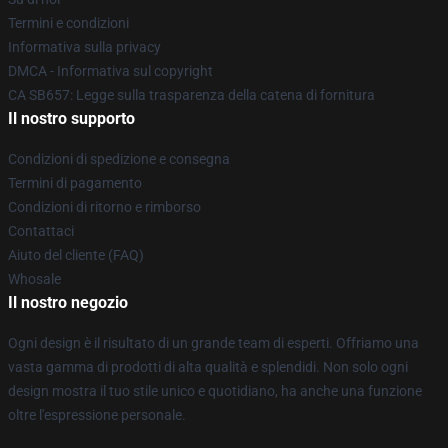
Termini e condizioni
Informativa sulla privacy
DMCA - Informativa sul copyright
CA SB657: Legge sulla trasparenza della catena di fornitura
Il nostro supporto
Condizioni di spedizione e consegna
Termini di pagamento
Condizioni di ritorno e rimborso
Contattaci
Aiuto del cliente (FAQ)
Whosale
Il nostro negozio
Ogni design è il risultato di un grande team di esperti. Offriamo una
vasta gamma di prodotti di alta qualità e splendidi. Non solo ogni
design mostra il tuo stile unico e quotidiano, ha anche una funzione
oltre l'espressione personale.