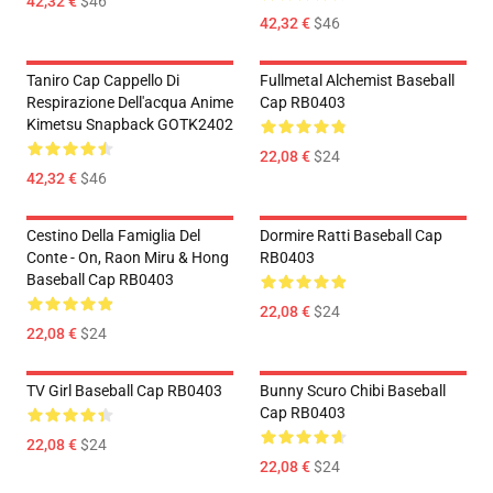
42,32 €
$46
42,32 €
$46
Taniro Cap Cappello Di
Fullmetal Alchemist Baseball
Respirazione Dell'acqua Anime
Cap RB0403
Kimetsu Snapback GOTK2402
22,08 €
$24
42,32 €
$46
Cestino Della Famiglia Del
Dormire Ratti Baseball Cap
Conte - On, Raon Miru & Hong
RB0403
Baseball Cap RB0403
22,08 €
$24
22,08 €
$24
TV Girl Baseball Cap RB0403
Bunny Scuro Chibi Baseball
Cap RB0403
22,08 €
$24
22,08 €
$24