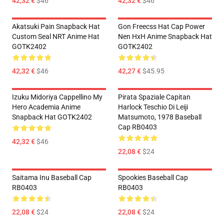
42,32 €
$46
42,32 €
$46
Akatsuki Pain Snapback Hat
Gon Freecss Hat Cap Power
Custom Seal NRT Anime Hat
Nen HxH Anime Snapback Hat
GOTK2402
GOTK2402
42,32 €
$46
42,27 €
$45.95
Izuku Midoriya Cappellino My
Pirata Spaziale Capitan
Hero Academia Anime
Harlock Teschio Di Leiji
Snapback Hat GOTK2402
Matsumoto, 1978 Baseball
Cap RB0403
42,32 €
$46
22,08 €
$24
Saitama Inu Baseball Cap
Spookies Baseball Cap
RB0403
RB0403
22,08 €
$24
22,08 €
$24