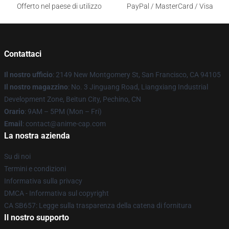
Offerto nel paese di utilizzo
PayPal / MasterCard / Visa
Contattaci
Il nostro ufficio
: 2149 New Montgomery St, San Francisco, CA 94105
Il nostro magazzino
: No. 3 Jinguang Road, Liangxiang Industrial
Development Zone, Beitun City, Pechino, CN
Orario
: 9AM – 5PM (Mon – Fri)
Email
: contact@anime-cap.com
La nostra azienda
Su di noi
Termini e condizioni
Informativa sulla privacy
DMCA - Informativa sul copyright
CA SB657: Legge sulla trasparenza della catena di fornitura
Il nostro supporto