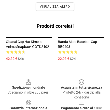
VISUALIZZA ALTRO
Prodotti correlati
Obanai Cap Hat Kimetsu
Banda Maid Baseball Cap
Anime Snapback GOTK2402
RB0403
42,32 €
$46
22,08 €
$24
Footer
Spedizione mondiale
Acquista in tutta sicurezza
Spediamo in oltre 200 paesi
Protetto 24/7 dai clic alla
consegna
Garanzia internazionale
Pagamento sicuro al 100%