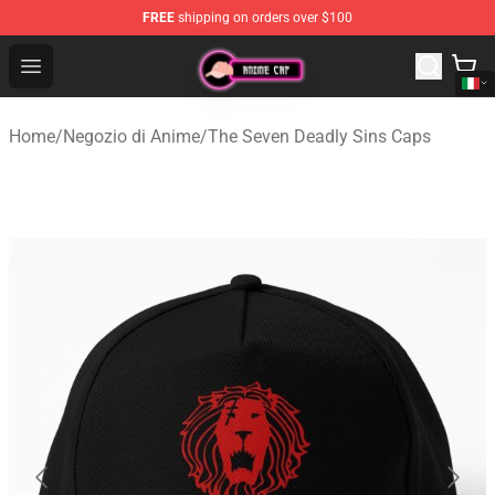
FREE
shipping on orders over $100
Anime Cap Shop - The Best Store of Anime Cap
Open menu
Home
/
Negozio di Anime
/
The Seven Deadly Sins Caps