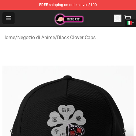
FREE
shipping on orders over $100
Anime Cap Shop - The Best Store of Anime Cap
Open menu
Home
/
Negozio di Anime
/
Black Clover Caps