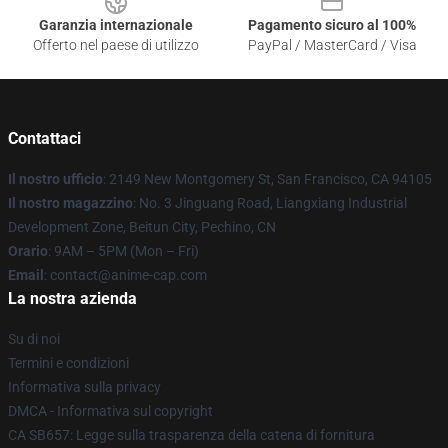
Garanzia internazionale
Pagamento sicuro al 100%
Offerto nel paese di utilizzo
PayPal / MasterCard / Visa
Contattaci
Il nostro ufficio
: 2149 New Montgomery St, San Francisco, CA 94105
Il nostro magazzino
: No. 3 Jinguang Road, Liangxiang Industrial
Development Zone, Beitun City, Pechino, CN
Orario
: 9AM – 5PM (Mon – Fri)
Email
: contact@anime-cap.com
La nostra azienda
Su di noi
Termini e condizioni
Informativa sulla privacy
DMCA - Informativa sul copyright
CA SB657: Legge sulla trasparenza della catena di fornitura