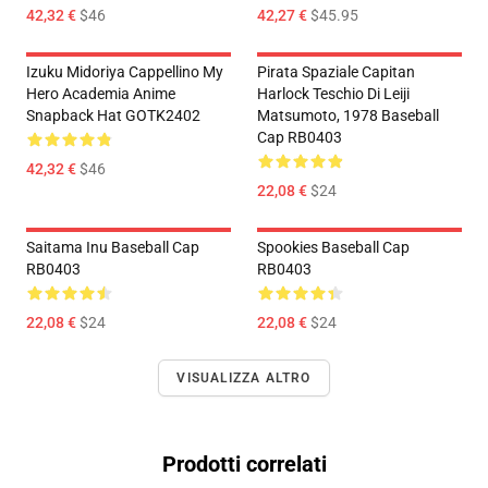
42,32 €
$46
42,27 €
$45.95
Izuku Midoriya Cappellino My
Pirata Spaziale Capitan
Hero Academia Anime
Harlock Teschio Di Leiji
Snapback Hat GOTK2402
Matsumoto, 1978 Baseball
Cap RB0403
42,32 €
$46
22,08 €
$24
Saitama Inu Baseball Cap
Spookies Baseball Cap
RB0403
RB0403
22,08 €
$24
22,08 €
$24
VISUALIZZA ALTRO
Prodotti correlati