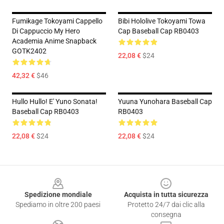
Fumikage Tokoyami Cappello
Bibi Hololive Tokoyami Towa
Di Cappuccio My Hero
Cap Baseball Cap RB0403
Academia Anime Snapback
GOTK2402
22,08 €
$24
42,32 €
$46
Hullo Hullo! E' Yuno Sonata!
Yuuna Yunohara Baseball Cap
Baseball Cap RB0403
RB0403
22,08 €
$24
22,08 €
$24
Footer
Spedizione mondiale
Acquista in tutta sicurezza
Spediamo in oltre 200 paesi
Protetto 24/7 dai clic alla
consegna