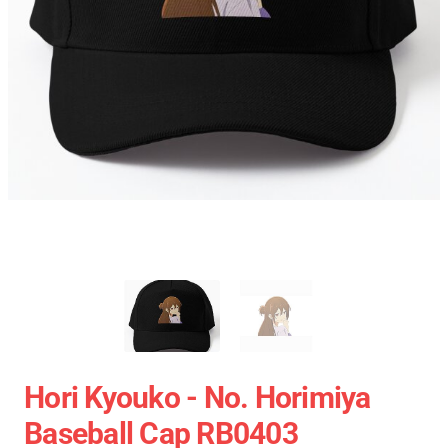
Hori Kyouko - No. Horimiya
Baseball Cap RB0403