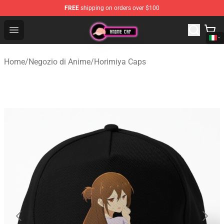
FREE
shipping on orders over $100
Anime Cap Shop - The Best Store of Anime Cap
Open menu
Home
/
Negozio di Anime
/
Horimiya Caps