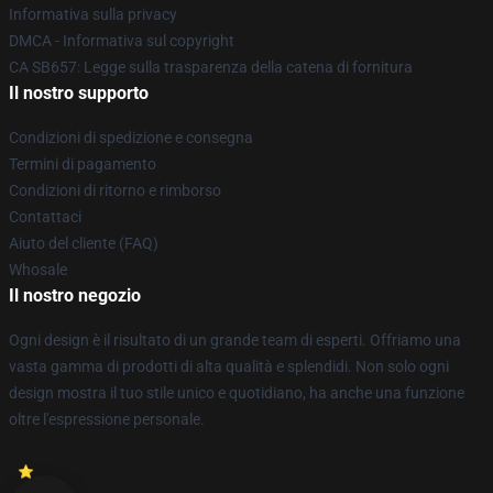
Informativa sulla privacy
DMCA - Informativa sul copyright
CA SB657: Legge sulla trasparenza della catena di fornitura
Il nostro supporto
Condizioni di spedizione e consegna
Termini di pagamento
Condizioni di ritorno e rimborso
Contattaci
Aiuto del cliente (FAQ)
Whosale
Il nostro negozio
Ogni design è il risultato di un grande team di esperti. Offriamo una
vasta gamma di prodotti di alta qualità e splendidi. Non solo ogni
design mostra il tuo stile unico e quotidiano, ha anche una funzione
oltre l'espressione personale.