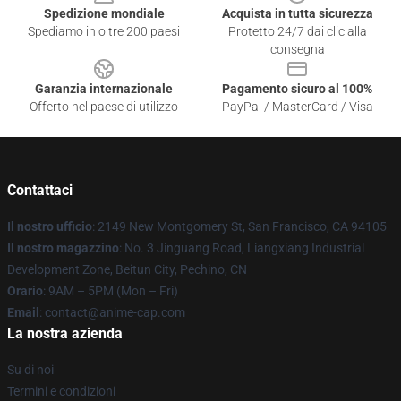
Spedizione mondiale
Acquista in tutta sicurezza
Spediamo in oltre 200 paesi
Protetto 24/7 dai clic alla
consegna
Garanzia internazionale
Pagamento sicuro al 100%
Offerto nel paese di utilizzo
PayPal / MasterCard / Visa
Contattaci
Il nostro ufficio
: 2149 New Montgomery St, San Francisco, CA 94105
Il nostro magazzino
: No. 3 Jinguang Road, Liangxiang Industrial
Development Zone, Beitun City, Pechino, CN
Orario
: 9AM – 5PM (Mon – Fri)
Email
: contact@anime-cap.com
La nostra azienda
Su di noi
Termini e condizioni