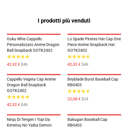
I prodotti più venduti
Goku Whis Cappello
Lo Spade Pirates Hat Cap One
Personalizzato Anime Dragon
Piece Anime Snapback Hat
Ball Snapback GOTK2402
GOTK2402
42,32 €
$46
42,32 €
$46
Cappello Vegeta Cap Anime
Beyblade Burst Baseball Cap
Dragon Ball Snapback
RB0403
GOTK2402
22,08 €
$24
42,32 €
$46
Ninju Di Tengen I Topi Da
Bakugan Baseball Cap
Kimetsu No Yaiba Demon
RB0403