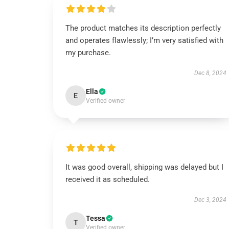
The product matches its description perfectly
and operates flawlessly; I’m very satisfied with
my purchase.
Dec 8, 2024
Ella
E
Verified owner
It was good overall, shipping was delayed but I
received it as scheduled.
Dec 3, 2024
Tessa
T
Verified owner