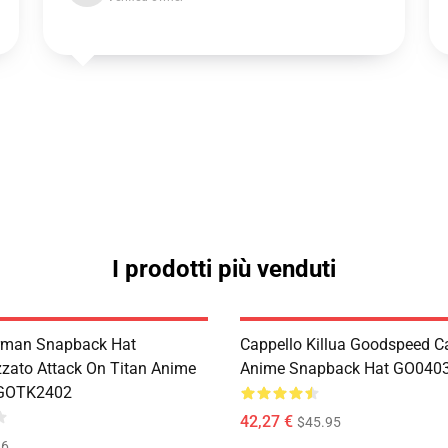
I prodotti più venduti
rman Snapback Hat
Cappello Killua Goodspeed 
zzato Attack On Titan Anime
Anime Snapback Hat GO040
 GOTK2402
42,27 €
$45.95
46