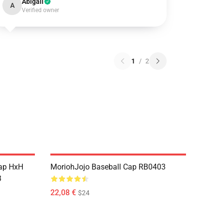
Abigail
A
Verified owner
1
/
2
Cap HxH
MoriohJojo Baseball Cap RB0403
3
22,08 €
$24