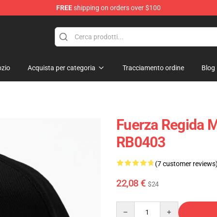
FREE
shipping on orders over $100
zio
Acquista per categoria
Tracciamento ordine
Blog
Fuerza Regida M
RB0403
(7 customer reviews
22,08 €
$24
Quantity