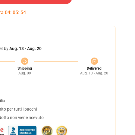
tra
04
:
05
:
53
et by
Aug. 13 - Aug. 20
Shipping
Delivered
Aug. 09
Aug. 13 - Aug. 20
lio
to per tutti i pacchi
dotto non viene ricevuto