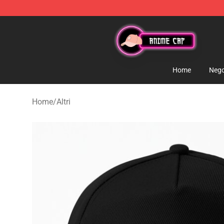
Anime Cap Shop - The Best Store of Anime Cap
Home
Nego
Home
/
Altri