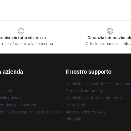
cquista in tutta sicurezza
Garanzia internazional
to 24/7 dai clic alla consegna
Offerto nel paese di utiliz
a azienda
Il nostro supporto
Condizioni di spedizione e consegna
dizioni
Termini di pagamento
ulla privacy
Condizioni di ritorno e rimborso
mativa sul copyright
Contattaci
gge sulla trasparenza della catena
Aiuto del cliente (FAQ)
Whosale