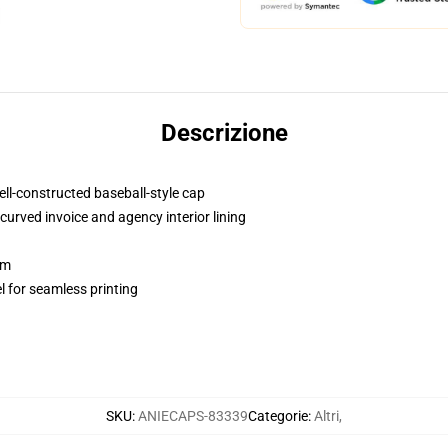
Descrizione
ell-constructed baseball-style cap
curved invoice and agency interior lining
sm
l for seamless printing
SKU
:
ANIECAPS-83339
Categorie
:
Altri
,