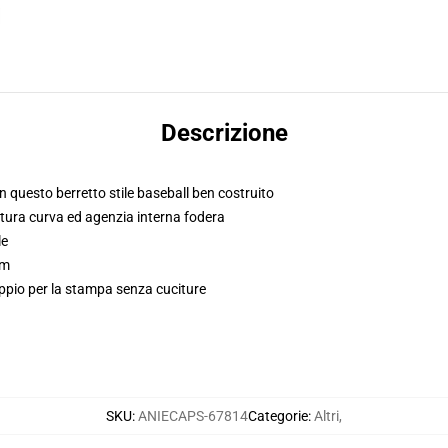
Descrizione
on questo berretto stile baseball ben costruito
ttura curva ed agenzia interna fodera
le
sm
oppio per la stampa senza cuciture
SKU
:
ANIECAPS-67814
Categorie
:
Altri
,