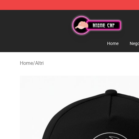
Anime Cap Shop - The Best Store of Anime Cap
Home
Nego
Home
/
Altri