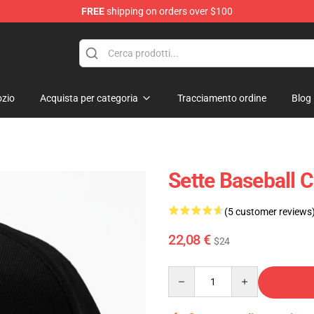
FREE
shipping on orders over $100
zio
Acquista per categoria
Tracciamento ordine
Blog
Sette Baseball 
(5 customer reviews
22,08 €
$24
Quantity