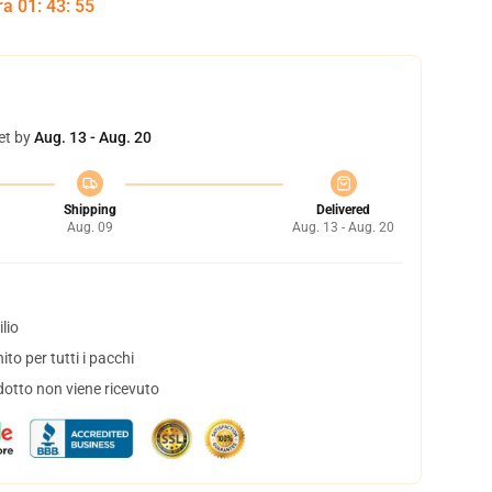
tra
01
:
43
:
54
et by
Aug. 13 - Aug. 20
Shipping
Delivered
Aug. 09
Aug. 13 - Aug. 20
lio
to per tutti i pacchi
dotto non viene ricevuto