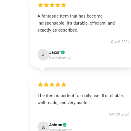
A fantastic item that has become
indispensable. It’s durable, efficient, and
exactly as described.
Dec 8, 2024
Jaxon
J
Verified owner
The item is perfect for daily use. It’s reliable,
well-made, and very useful.
Nov 28, 2024
Ashton
A
Verified owner