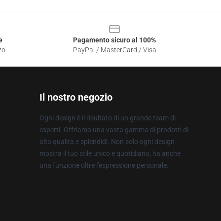
e
Pagamento sicuro al 100%
zo
PayPal / MasterCard / Visa
Il nostro negozio
Ogni design è il risultato di un grande team di
esperti. Offriamo una vasta gamma di prodotti di
alta qualità e splendidi. Non solo ogni design
mostra il tuo stile unico e quotidiano, ha anche
una funzione oltre l'espressione personale.