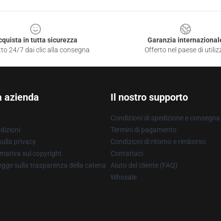
cquista in tutta sicurezza
Garanzia internazional
to 24/7 dai clic alla consegna
Offerto nel paese di utiliz
a azienda
Il nostro supporto
Condizioni di spedizione e consegna
dizioni
Termini di pagamento
ulla privacy
Condizioni di ritorno e rimborso
mativa sul copyright
Contattaci
gge sulla trasparenza della catena
Aiuto del cliente (FAQ)
Whosale