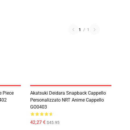
1
/
1
e Piece
Akatsuki Deidara Snapback Cappello
402
Personalizzato NRT Anime Cappello
GO0403
42,27 €
$45.95