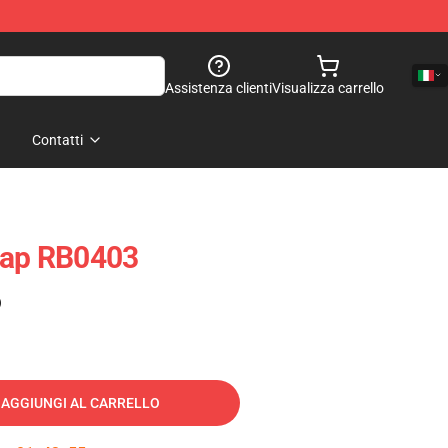
Assistenza clienti
Visualizza carrello
Contatti
Cap RB0403
)
AGGIUNGI AL CARRELLO