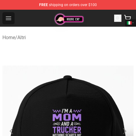
FREE
shipping on orders over $100
Anime Cap Shop - The Best Store of Anime Cap
Open menu
Home
/
Altri