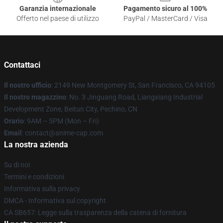
Garanzia internazionale
Pagamento sicuro al 100%
Offerto nel paese di utilizzo
PayPal / MasterCard / Visa
Contattaci
Il nostro ufficio
: 2149 New Montgomery St, San Francisco, CA 94105
Il nostro magazzino
: No. 3 Jinguang Road, Liangxiang Industrial
Development Zone, Beitun City, Pechino, CN
Orario
: 9AM – 5PM (Mon – Fri)
Email
: contact@anime-cap.com
La nostra azienda
Su di noi
Termini e condizioni
Informativa sulla privacy
DMCA - Informativa sul copyright
CA SB657: Legge sulla trasparenza della catena di fornitura