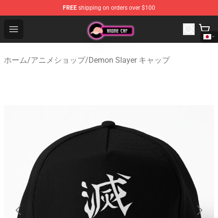
FREE
shipping on orders over $100
Anime Cap Shop - The Best Store of Anime Cap
Open menu
ホーム
/
アニメショップ
/
Demon Slayer キャップ