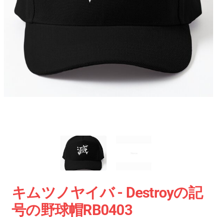
キムツノヤイバ - Destroyの記
号の野球帽RB0403