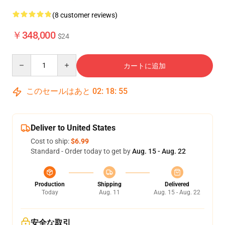
(8 customer reviews)
￥348,000
$24
Quantity
カートに追加
このセールはあと
02
:
18
:
54
Deliver to United States
Cost to ship:
$6.99
Standard - Order today to get by
Aug. 15 - Aug. 22
Production
Shipping
Delivered
Today
Aug. 11
Aug. 15 - Aug. 22
安全な取引