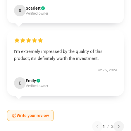
Scarlett
S
Verified owner
I’m extremely impressed by the quality of this
product; it's definitely worth the investment.
Nov 9, 2024
Emily
E
Verified owner
Write your review
1
/
2