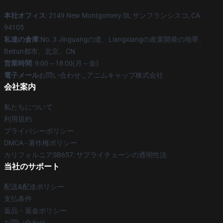
本社オフィス
: 2149 New Montgomery St, サンフランシスコ, CA
94105
私達の倉庫
:No. 3 Jinguangの道、Liangxiangの産業開発の地帯、
Beitun都市、北京、CN
営業時間
: 9:00～18:00(月～金)
電子メール
お問い合わせ _ アニムキャップ株式会社
会社案内
私たちについて
利用規約
プライバシーポリシー
DMCA - 著作権ポリシー
カリフォルニアSB657: サプライチェーンの透明性法
当社のサポート
配送&配送ポリシー
支払条件
返品・返金ポリシー
お問い合わせ