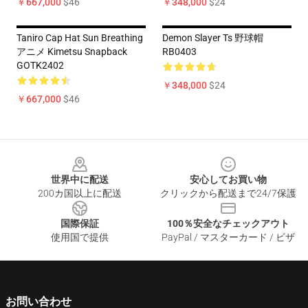
￥667,000
$46
￥348,000
$24
Taniro Cap Hat Sun Breathing
Demon Slayer Ts 野球帽
アニメ Kimetsu Snapback
RB0403
GOTK2402
￥348,000
$24
￥667,000
$46
Footer
世界中に配送
安心してお買い物
200カ国以上に配送
クリックから配送まで24/7保護
国際保証
100％安全なチェックアウト
使用国で提供
PayPal / マスターカード / ビザ
お問い合わせ