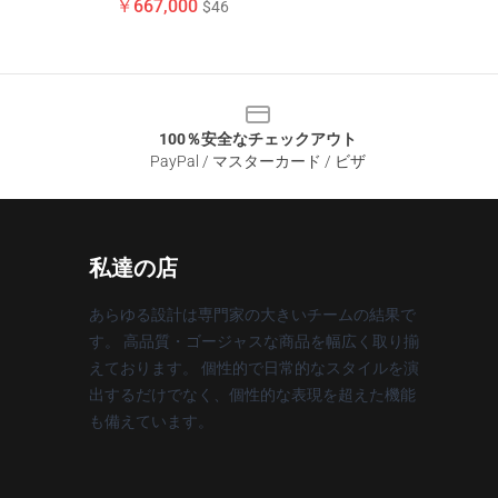
￥667,000
$46
100％安全なチェックアウト
PayPal / マスターカード / ビザ
私達の店
あらゆる設計は専門家の大きいチームの結果で
す。 高品質・ゴージャスな商品を幅広く取り揃
えております。 個性的で日常的なスタイルを演
出するだけでなく、個性的な表現を超えた機能
も備えています。