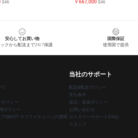
0
￥667,000
$46
$46
安心してお買い物
国際保証
ックから配送まで24/7保護
使用国で提供
当社のサポート
いて
配送&配送ポリシー
支払条件
ーポリシー
返品・返金ポリシー
著作権ポリシー
お問い合わせ
アSB657: サプライチェーンの透明
カスタマーサポート(FAQ)
スタッフ