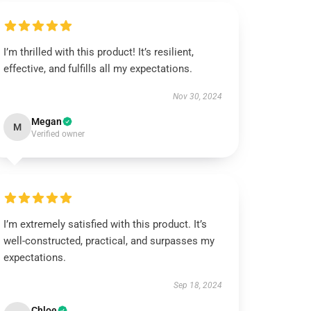
I’m thrilled with this product! It’s resilient,
effective, and fulfills all my expectations.
Nov 30, 2024
Megan
M
Verified owner
I’m extremely satisfied with this product. It’s
well-constructed, practical, and surpasses my
expectations.
Sep 18, 2024
Chloe