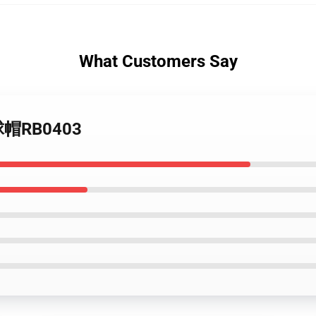
What Customers Say
球帽RB0403