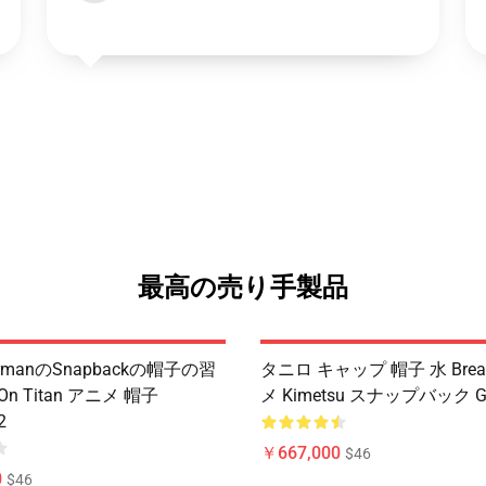
最高の売り手製品
kermanのSnapbackの帽子の習
タニロ キャップ 帽子 水 Breat
k On Titan アニメ 帽子
メ Kimetsu スナップバック G
2
￥667,000
$46
0
$46