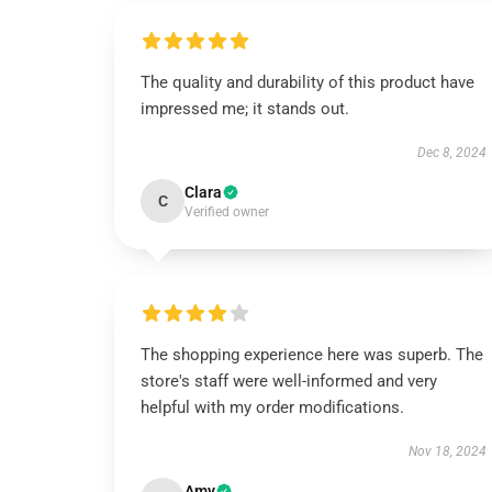
The quality and durability of this product have
impressed me; it stands out.
Dec 8, 2024
Clara
C
Verified owner
The shopping experience here was superb. The
store's staff were well-informed and very
helpful with my order modifications.
Nov 18, 2024
Amy