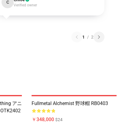
C
Verified owner
1
/
2
hing アニ
Fullmetal Alchemist 野球帽 RB0403
OTK2402
￥348,000
$24