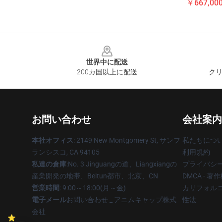
￥667,00
Footer
世界中に配送
200カ国以上に配送
クリ
お問い合わせ
会社案内
本社オフィス
: 2149 New Montgomery St, サンフ
私たちにつ
ランシスコ, CA 94105
利用規約
私達の倉庫
:No. 3 Jinguangの道、Liangxiangの
プライバシ
産業開発の地帯、Beitun都市、北京、CN
DMCA - 
営業時間
: 9:00～18:00(月～金)
カリフォルニ
電子メール
お問い合わせ _ アニムキャップ株式
性法
会社