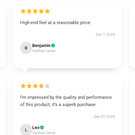
High-end feel at a reasonable price.
Dec 7, 2024
Benjamin
B
Verified owner
I’m impressed by the quality and performance
of this product; it’s a superb purchase.
Sep 22, 2024
Leo
L
Verified owner