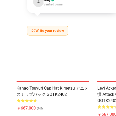
A
Verified owner
Write your review
Kanao Tsuyuri Cap Hat Kimetsu アニメ
Levi Ac
スナップバック GOTK2402
慣 Attac
GOTK240
￥667,000
$46
￥667,00