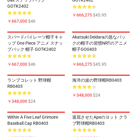
Ball スナップバック
GOTK2402
GOTK2402
￥666,275
$45.95
￥667,000
$46
スパードパイレーツ帽子キャ
Akatsuki Deidaraの急なバッ
ップ One Piece アニメ スナッ
クの帽子の習慣NRTのアニメ
プバック 帽子 GOTK2402
帽子GO0403
￥667,000
$46
￥666,275
$45.95
ランプコレット 野球帽
海洋の波の野球帽RB0403
RB0403
￥348,000
$24
￥348,000
$24
Within A Five Leaf Grimoire
退屈させたApeのヨット クラ
Baseball Cap RB0403
ブ野球帽RB0403