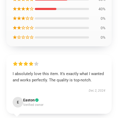
★★★★☆
40%
★★★☆☆
0%
★★☆☆☆
0%
★☆☆☆☆
0%
I absolutely love this item. It’s exactly what I wanted
and works perfectly. The quality is top-notch.
Dec 2, 2024
Easton
E
Verified owner