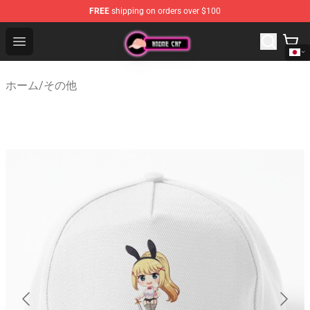
FREE
shipping on orders over $100
Anime Cap Shop - The Best Store of Anime Cap
Open menu
ホーム
/
その他