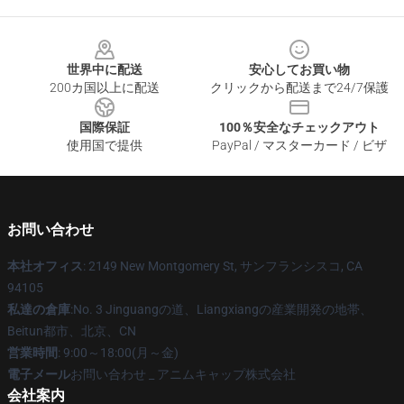
Footer
世界中に配送
安心してお買い物
200カ国以上に配送
クリックから配送まで24/7保護
国際保証
100％安全なチェックアウト
使用国で提供
PayPal / マスターカード / ビザ
お問い合わせ
本社オフィス
: 2149 New Montgomery St, サンフランシスコ, CA
94105
私達の倉庫
:No. 3 Jinguangの道、Liangxiangの産業開発の地帯、
Beitun都市、北京、CN
営業時間
: 9:00～18:00(月～金)
電子メール
お問い合わせ _ アニムキャップ株式会社
会社案内