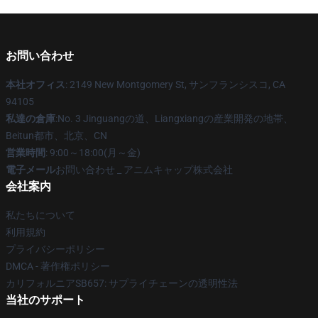
お問い合わせ
本社オフィス
: 2149 New Montgomery St, サンフランシスコ, CA
94105
私達の倉庫
:No. 3 Jinguangの道、Liangxiangの産業開発の地帯、
Beitun都市、北京、CN
営業時間
: 9:00～18:00(月～金)
電子メール
お問い合わせ _ アニムキャップ株式会社
会社案内
私たちについて
利用規約
プライバシーポリシー
DMCA - 著作権ポリシー
カリフォルニアSB657: サプライチェーンの透明性法
当社のサポート