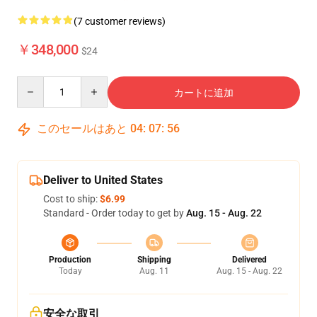
(7 customer reviews)
￥348,000
$24
Quantity
カートに追加
このセールはあと
04
:
07
:
55
Deliver to United States
Cost to ship:
$6.99
Standard - Order today to get by
Aug. 15 - Aug. 22
Production
Shipping
Delivered
Today
Aug. 11
Aug. 15 - Aug. 22
安全な取引