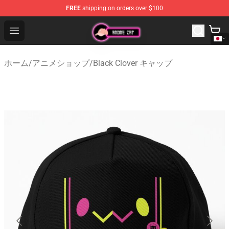
FREE
shipping on orders over $100
Anime Cap Shop - The Best Store of Anime Cap
Open menu
ホーム
/
アニメショップ
/
Black Clover キャップ