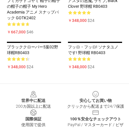
フミカゲトコヤミ 帽子の帽子
アスタの悪魔, ライブ, Black
の帽子の帽子 My Hero
Clover 野球帽 RB0403
Academia アニメ スナップバ
ック GOTK2402
￥348,000
$24
￥667,000
$46
ブラッククローバー5葉02野
フッロ・フッロ! ソナタユノ
球帽RB0403
です! 野球帽 RB0403
￥348,000
$24
￥348,000
$24
Footer
世界中に配送
安心してお買い物
200カ国以上に配送
クリックから配送まで24/7保護
国際保証
100％安全なチェックアウト
使用国で提供
PayPal / マスターカード / ビザ