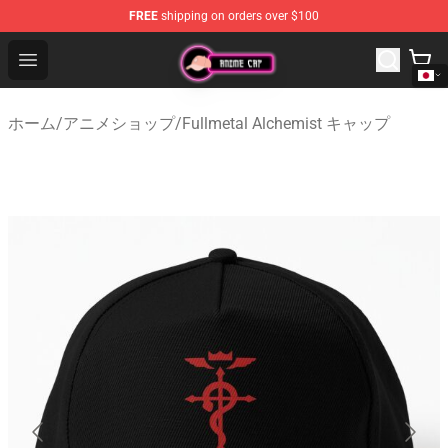
FREE
shipping on orders over $100
Anime Cap Shop - The Best Store of Anime Cap
Open menu
ホーム
/
アニメショップ
/
Fullmetal Alchemist キャップ