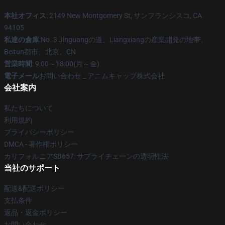
本社オフィス
: 2149 New Montgomery St, サンフランシスコ, CA
94105
私達の倉庫
:No. 3 Jinguangの道、Liangxiangの産業開発の地帯、
Beitun都市、北京、CN
営業時間
: 9:00～18:00(月～金)
電子メール
お問い合わせ _ アニムキャップ株式会社
会社案内
私たちについて
利用規約
プライバシーポリシー
DMCA - 著作権ポリシー
カリフォルニアSB657: サプライチェーンの透明性法
当社のサポート
配送&配送ポリシー
支払条件
返品・返金ポリシー
お問い合わせ