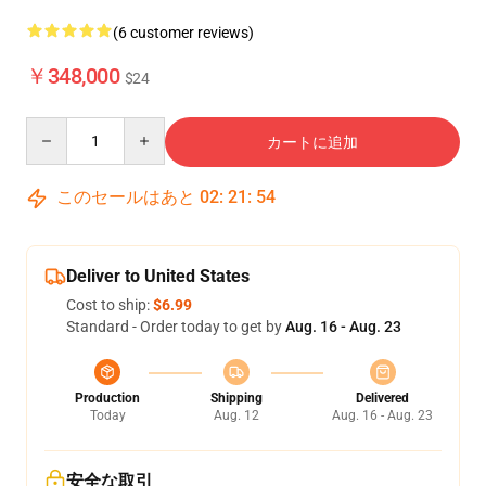
(6 customer reviews)
￥348,000
$24
Quantity
カートに追加
このセールはあと
02
:
21
:
54
Deliver to United States
Cost to ship:
$6.99
Standard - Order today to get by
Aug. 16 - Aug. 23
Production
Shipping
Delivered
Today
Aug. 12
Aug. 16 - Aug. 23
安全な取引