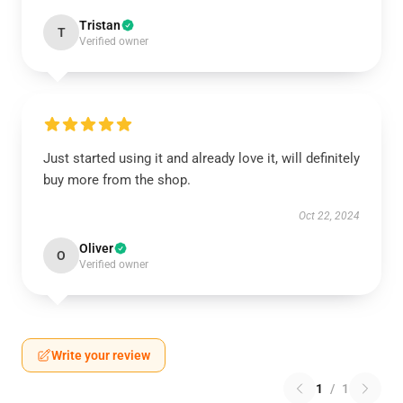
Tristan
T
Verified owner
Just started using it and already love it, will definitely
buy more from the shop.
Oct 22, 2024
Oliver
O
Verified owner
Write your review
1
/
1