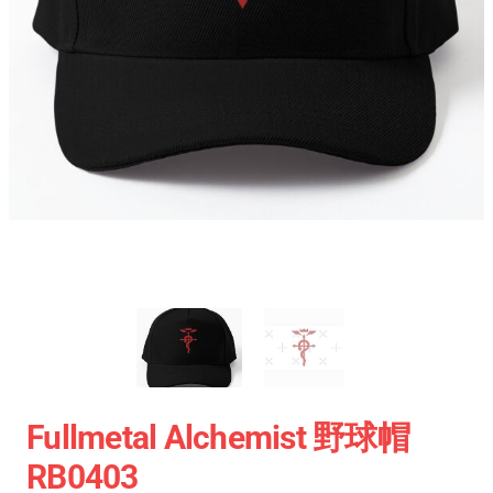
Fullmetal Alchemist 野球帽
RB0403