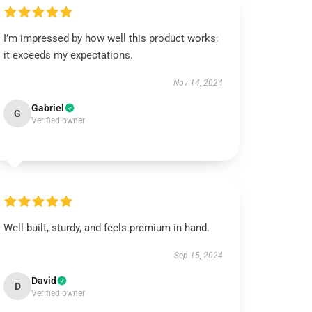
I’m impressed by how well this product works;
it exceeds my expectations.
Nov 14, 2024
Gabriel
G
Verified owner
Well-built, sturdy, and feels premium in hand.
Sep 15, 2024
David
D
Verified owner