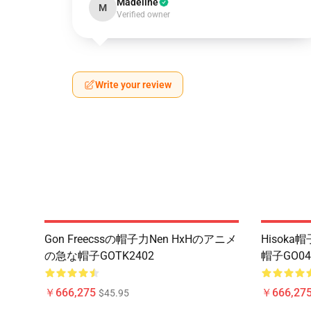
Madeline
M
Verified owner
Write your review
Gon Freecssの帽子力Nen HxHのアニメ
Hisok
の急な帽子GOTK2402
帽子GO04
￥666,275
￥666,27
$45.95