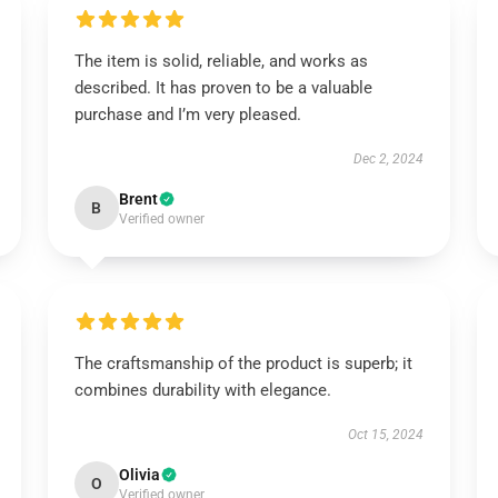
The item is solid, reliable, and works as
described. It has proven to be a valuable
purchase and I’m very pleased.
Dec 2, 2024
Brent
B
Verified owner
The craftsmanship of the product is superb; it
combines durability with elegance.
Oct 15, 2024
Olivia
O
Verified owner