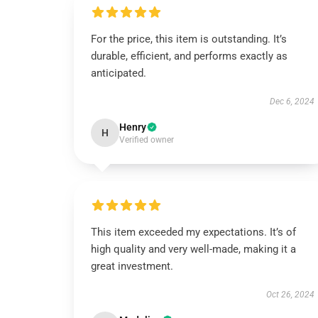
For the price, this item is outstanding. It’s
durable, efficient, and performs exactly as
anticipated.
Dec 6, 2024
Henry
H
Verified owner
This item exceeded my expectations. It’s of
high quality and very well-made, making it a
great investment.
Oct 26, 2024