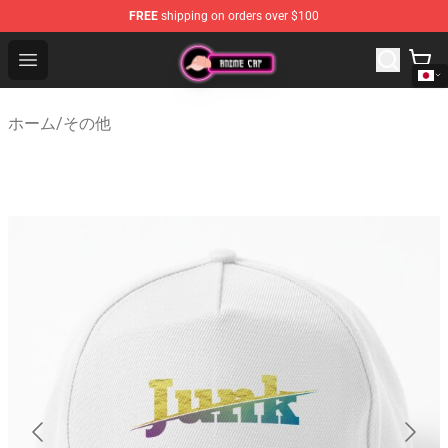
FREE
shipping on orders over $100
Anime Cap Shop - The Best Store of Anime Cap
Open menu
ホーム
/
その他