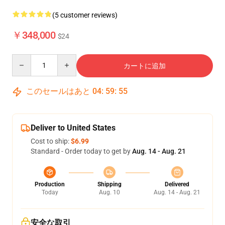
(5 customer reviews)
￥348,000
$24
Quantity
カートに追加
このセールはあと
04
:
59
:
54
Deliver to United States
Cost to ship:
$6.99
Standard - Order today to get by
Aug. 14 - Aug. 21
Production
Shipping
Delivered
Today
Aug. 10
Aug. 14 - Aug. 21
安全な取引