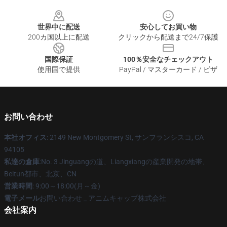
Footer
世界中に配送
安心してお買い物
200カ国以上に配送
クリックから配送まで24/7保護
国際保証
100％安全なチェックアウト
使用国で提供
PayPal / マスターカード / ビザ
お問い合わせ
本社オフィス
: 2149 New Montgomery St, サンフランシスコ, CA
94105
私達の倉庫
:No. 3 Jinguangの道、Liangxiangの産業開発の地帯、
Beitun都市、北京、CN
営業時間
: 9:00～18:00(月～金)
電子メール
お問い合わせ _ アニムキャップ株式会社
会社案内