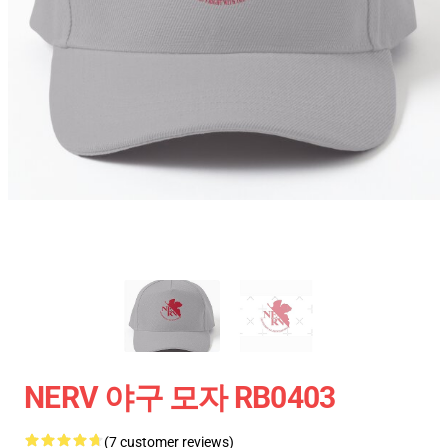
NERV 야구 모자 RB0403
(7 customer reviews)