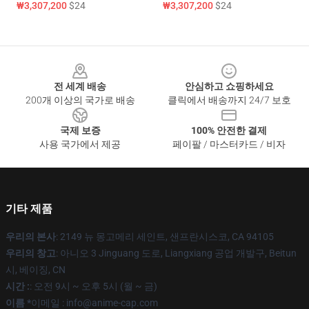
₩3,307,200
$24
₩3,307,200
$24
Footer
전 세계 배송
안심하고 쇼핑하세요
200개 이상의 국가로 배송
클릭에서 배송까지 24/7 보호
국제 보증
100% 안전한 결제
사용 국가에서 제공
페이팔 / 마스터카드 / 비자
기타 제품
우리의 본사
: 2149 뉴 몽고메리 세인트, 샌프란시스코, CA 94105
우리의 창고
: 아니오 3 Jinguang 도로, Liangxiang 공업 개발구, Beitun
시, 베이징, CN
시간 :
: 오전 9시 ~ 오후 5시 (월 ~ 금)
이름 *
이메일 : info@anime-cap.com