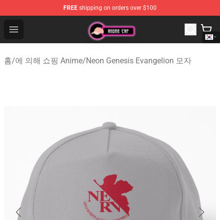
FREE
shipping on orders over $100
Anime Cap Shop - The Best Store of Anime Cap
Open menu
홈
/
에 의해 쇼핑 Anime
/
Neon Genesis Evangelion 모자