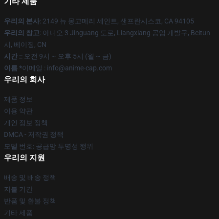
기타 제품
우리의 본사
: 2149 뉴 몽고메리 세인트, 샌프란시스코, CA 94105
우리의 창고
: 아니오 3 Jinguang 도로, Liangxiang 공업 개발구, Beitun
시, 베이징, CN
시간 :
: 오전 9시 ~ 오후 5시 (월 ~ 금)
이름 *
이메일 : info@anime-cap.com
우리의 회사
제품 정보
이용 약관
개인 정보 정책
DMCA - 저작권 정책
모델 번호: 공급망 투명성 행위
우리의 지원
배송 및 배송 정책
지불 기간
반품 및 환불 정책
기타 제품