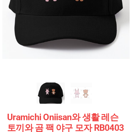
Uramichi Oniisan와 생활 레슨
토끼와 곰 팩 야구 모자 RB0403