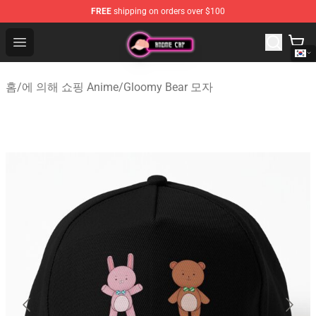
FREE
shipping on orders over $100
Anime Cap Shop - The Best Store of Anime Cap
Open menu
홈
/
에 의해 쇼핑 Anime
/
Gloomy Bear 모자