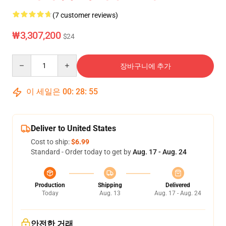
(7 customer reviews)
₩3,307,200
$24
Quantity
장바구니에 추가
이 세일은
00
:
28
:
54
Deliver to United States
Cost to ship:
$6.99
Standard - Order today to get by
Aug. 17 - Aug. 24
Production
Shipping
Delivered
Today
Aug. 13
Aug. 17 - Aug. 24
안전한 거래