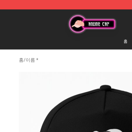
Anime Cap Shop - The Best Store of Anime Cap
홈
홈
/
이름 *