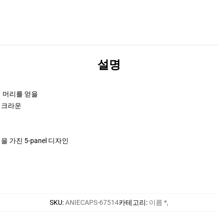
설명
서 머리를 얻을
 크라운
 가진 5-panel 디자인
SKU
:
ANIECAPS-67514
카테고리
:
이름 *
,