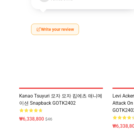
Write your review
Kanao Tsuyuri 모자 모자 킴에츠 애니메
Levi Ack
이션 Snapback GOTK2402
Attack 
GOTK240
₩6,338,800
$46
₩6,338,8