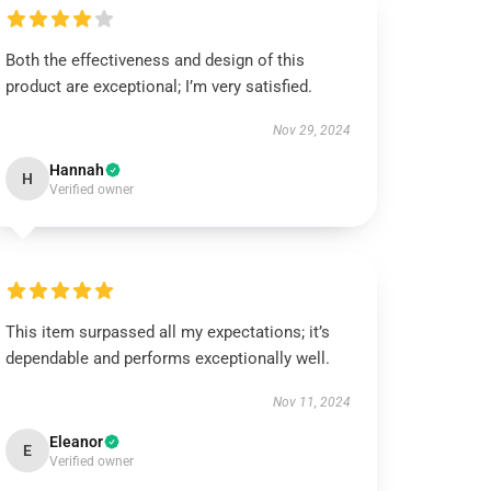
Both the effectiveness and design of this
product are exceptional; I’m very satisfied.
Nov 29, 2024
Hannah
H
Verified owner
This item surpassed all my expectations; it’s
dependable and performs exceptionally well.
Nov 11, 2024
Eleanor
E
Verified owner