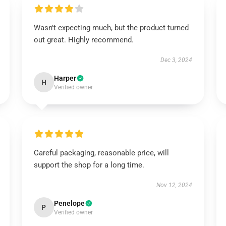
Wasn't expecting much, but the product turned
out great. Highly recommend.
Dec 3, 2024
Harper
H
Verified owner
Careful packaging, reasonable price, will
support the shop for a long time.
Nov 12, 2024
Penelope
P
Verified owner