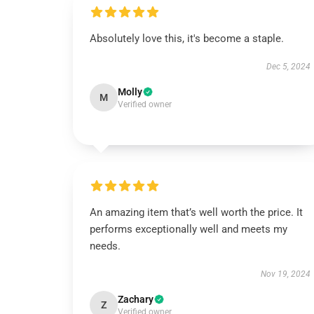
Absolutely love this, it's become a staple.
Dec 5, 2024
Molly
M
Verified owner
An amazing item that’s well worth the price. It
performs exceptionally well and meets my
needs.
Nov 19, 2024
Zachary
Z
Verified owner