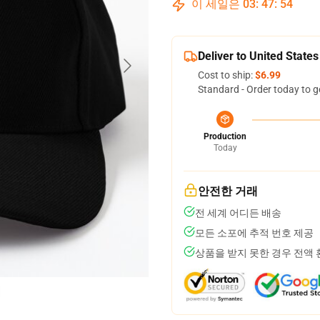
이 세일은
03
:
47
:
54
Deliver to United States
Cost to ship:
$6.99
Standard - Order today to g
Production
Today
안전한 거래
전 세계 어디든 배송
모든 소포에 추적 번호 제공
상품을 받지 못한 경우 전액