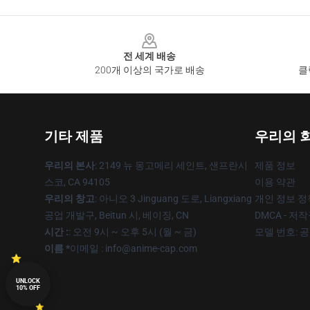
Footer
전 세계 배송
200개 이상의 국가로 배송
클
기타 제품
우리의 
우리의 본사
: 2149 뉴 몽고메리 세인트, 샌프란시
제품 정보
스코, CA 94105
이용 약관
우리의 창고
: 아니오 3 Jinguang 도로, Liangxiang
개인 정보 정
공업 개발구, Beitun 시, 베이징, CN
DMCA - 저
시간 :
: 오전 9시 ~ 오후 5시 (월 ~ 금)
모델 번호: 
이름 *
이메일 : info@anime-cap.com
UNLOCK
10% OFF