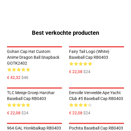
Best verkochte producten
Gohan Cap Hat Custom
Fairy Tail Logo (White)
Anime Dragon Ball Snapback
Baseball Cap RB0403
GOTK2402
€ 22,08
$24
€ 42,32
$46
TLC Meisje Groep Harohar
Eervolle Verveelde Ape Yacht
Baseball Cap RB0403
Club #5 Baseball Cap RB0403
€ 22,08
$24
€ 22,08
$24
964 GAL Honkbalkap RB0403
Pochita Baseball Cap RB0403