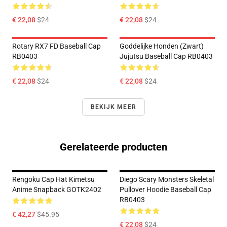
€ 22,08
$24
€ 22,08
$24
Rotary RX7 FD Baseball Cap
Goddelijke Honden (zwart)
RB0403
Jujutsu Baseball Cap RB0403
€ 22,08
$24
€ 22,08
$24
BEKIJK MEER
Gerelateerde producten
Rengoku Cap Hat Kimetsu
Diego Scary Monsters Skeletal
Anime Snapback GOTK2402
Pullover Hoodie Baseball Cap
RB0403
€ 42,27
$45.95
€ 22,08
$24