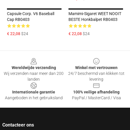
Capsule Corp. V6 Baseball
Mamimi-Sigaret WEET NOOIT
Cap RB0403
BESTE Honkbalpet RB0403
€ 22,08
$24
€ 22,08
$24
Footer
Wereldwijde verzending
Winkel met vertrouwen
Wij verzenden naar meer dan 200
24/7 beschermd van klikken tot
landen
levering
Internationale garantie
100% veilige afhandeling
Aangeboden in het gebruiksland
PayPal / MasterCard / Visa
Contacteer ons