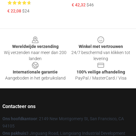
€ 42,32
$46
€ 22,08
$24
Footer
Wereldwijde verzending
Winkel met vertrouwen
Wij verzenden naar meer dan 200
24/7 beschermd van klikken tot
landen
levering
Internationale garantie
100% veilige afhandeling
Aangeboden in het gebruiksland
PayPal / MasterCard / Visa
Contacteer ons
Ons hoofdkantoor
: 2149 New Montgomery St, San Francisco, CA
94105
Ons pakhuis
3 Jinguang Road, Liangxiang Industrial Development