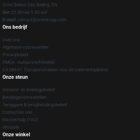
Zone, Beitun City, Beijing, CN
Uur
: 21.00 uur 5.00 uur
E-mail
: contact@anime-cap.com
Ons bedrijf
Over ons
Algemene voorwaarden
Privacybeleid
DMCA - Auteursrechtbeleid
CA SB657: Transparantiewet voor de toeleveringsketen
Onze steun
Verzend- en leveringsbeleid
Betalingsvoorwaarden
Teruggave & terugbetalingsbeleid
Contacteer ons
Klantenhulp (FAQ)
Whosale
Onze winkel