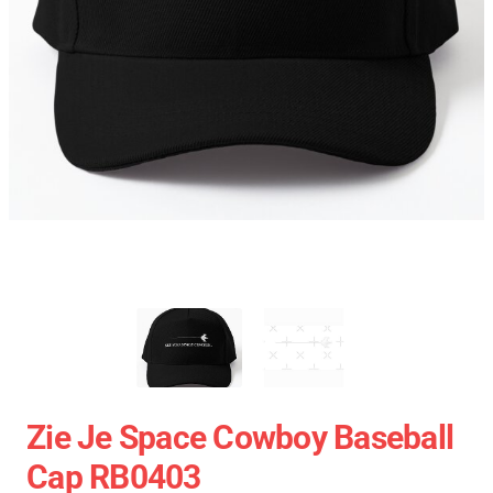
Zie Je Space Cowboy Baseball
Cap RB0403