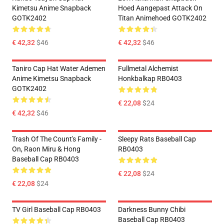
Kimetsu Anime Snapback
Hoed Aangepast Attack On
GOTK2402
Titan Animehoed GOTK2402
€ 42,32
$46
€ 42,32
$46
Taniro Cap Hat Water Ademen
Fullmetal Alchemist
Anime Kimetsu Snapback
Honkbalkap RB0403
GOTK2402
€ 22,08
$24
€ 42,32
$46
Trash Of The Count's Family -
Sleepy Rats Baseball Cap
On, Raon Miru & Hong
RB0403
Baseball Cap RB0403
€ 22,08
$24
€ 22,08
$24
TV Girl Baseball Cap RB0403
Darkness Bunny Chibi
Baseball Cap RB0403