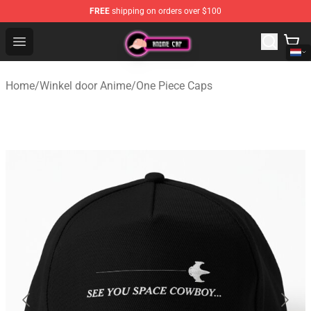
FREE
shipping on orders over $100
Anime Cap Shop - The Best Store of Anime Cap
Open menu
Home
/
Winkel door Anime
/
One Piece Caps