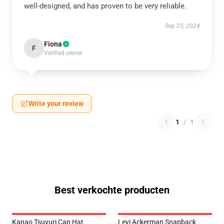
well-designed, and has proven to be very reliable.
Sep 25, 2024
Fiona
F
Verified owner
Write your review
1
/
1
Best verkochte producten
Kanao Tsuyuri Cap Hat
Levi Ackerman Snapback