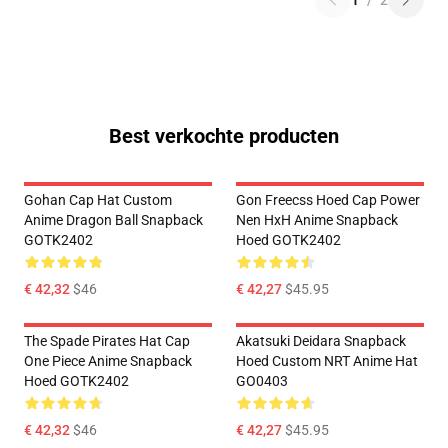
1
/
2
Best verkochte producten
Gohan Cap Hat Custom
Gon Freecss Hoed Cap Power
Anime Dragon Ball Snapback
Nen HxH Anime Snapback
GOTK2402
Hoed GOTK2402
€ 42,32
$46
€ 42,27
$45.95
The Spade Pirates Hat Cap
Akatsuki Deidara Snapback
One Piece Anime Snapback
Hoed Custom NRT Anime Hat
Hoed GOTK2402
GO0403
€ 42,32
$46
€ 42,27
$45.95