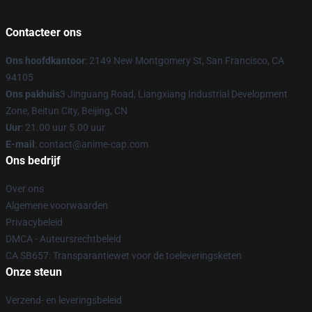
Contacteer ons
Ons hoofdkantoor
: 2149 New Montgomery St, San Francisco, CA
94105
Ons pakhuis
3 Jinguang Road, Liangxiang Industrial Development
Zone, Beitun City, Beijing, CN
Uur
: 21.00 uur 5.00 uur
E-mail
: contact@anime-cap.com
Ons bedrijf
Over ons
Algemene voorwaarden
Privacybeleid
DMCA - Auteursrechtbeleid
CA SB657: Transparantiewet voor de toeleveringsketen
Onze steun
Verzend- en leveringsbeleid