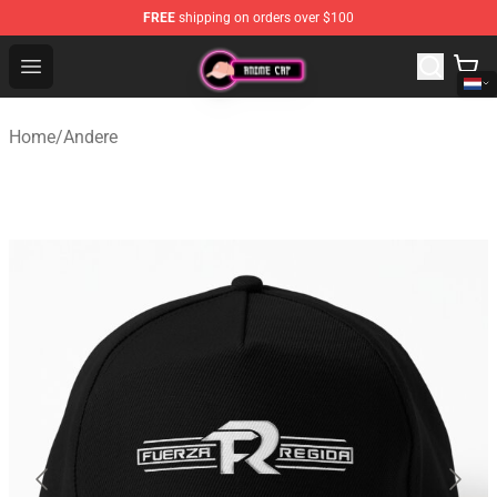
FREE
shipping on orders over $100
Anime Cap Shop - The Best Store of Anime Cap
Open menu
Home
/
Andere