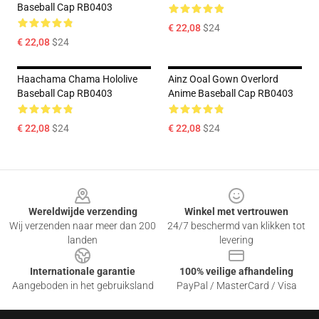
Baseball Cap RB0403
€ 22,08
$24
€ 22,08
$24
Haachama Chama Hololive
Ainz Ooal Gown Overlord
Baseball Cap RB0403
Anime Baseball Cap RB0403
€ 22,08
$24
€ 22,08
$24
Footer
Wereldwijde verzending
Winkel met vertrouwen
Wij verzenden naar meer dan 200
24/7 beschermd van klikken tot
landen
levering
Internationale garantie
100% veilige afhandeling
Aangeboden in het gebruiksland
PayPal / MasterCard / Visa