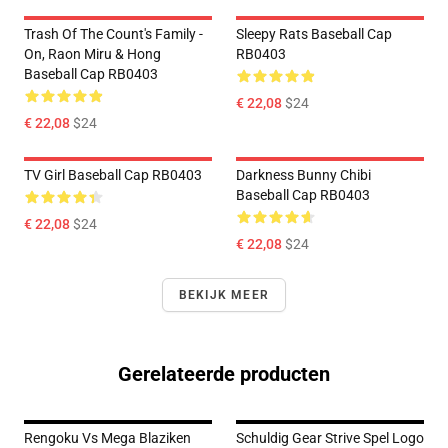
Trash Of The Count's Family -
Sleepy Rats Baseball Cap
On, Raon Miru & Hong
RB0403
Baseball Cap RB0403
€ 22,08
$24
€ 22,08
$24
TV Girl Baseball Cap RB0403
Darkness Bunny Chibi
Baseball Cap RB0403
€ 22,08
$24
€ 22,08
$24
BEKIJK MEER
Gerelateerde producten
Rengoku Vs Mega Blaziken
Schuldig Gear Strive Spel Logo