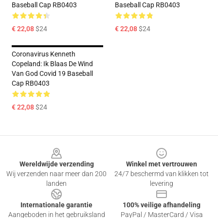
Baseball Cap RB0403
Baseball Cap RB0403
€ 22,08
$24
€ 22,08
$24
Coronavirus Kenneth
Copeland: Ik Blaas De Wind
Van God Covid 19 Baseball
Cap RB0403
€ 22,08
$24
Footer
Wereldwijde verzending
Winkel met vertrouwen
Wij verzenden naar meer dan 200
24/7 beschermd van klikken tot
landen
levering
Internationale garantie
100% veilige afhandeling
Aangeboden in het gebruiksland
PayPal / MasterCard / Visa