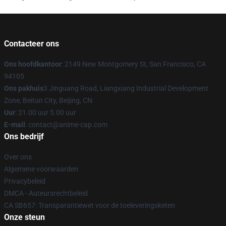
Contacteer ons
Ons hoofdkantoor
: 2149 New Montgomery St, San Francisco, CA
94105
Ons pakhuis
3 Jinguang Road, Liangxiang Industrial Development
Zone, Beitun City, Beijing, CN
Uur
: 21.00 uur 5.00 uur
E-mail
: contact@anime-cap.com
Ons bedrijf
Over ons
Algemene voorwaarden
Privacybeleid
DMCA - Auteursrechtbeleid
CA SB657: Transparantiewet voor de toeleveringsketen
Onze steun