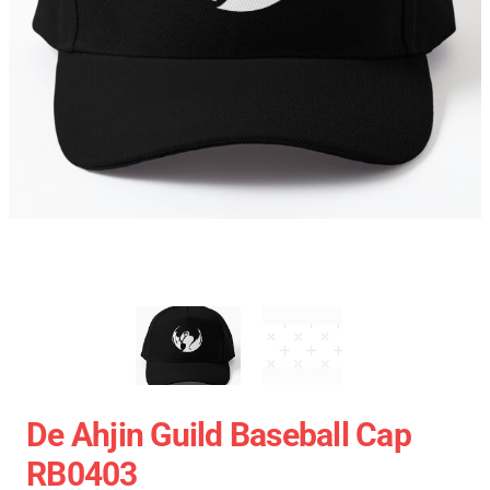
De Ahjin Guild Baseball Cap
RB0403