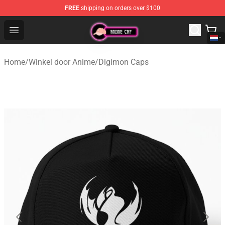
FREE
shipping on orders over $100
Anime Cap Shop - The Best Store of Anime Cap
Open menu
Home
/
Winkel door Anime
/
Digimon Caps