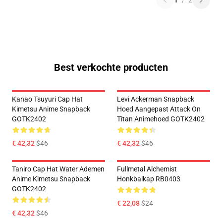
1
/
2
Best verkochte producten
Kanao Tsuyuri Cap Hat
Levi Ackerman Snapback
Kimetsu Anime Snapback
Hoed Aangepast Attack On
GOTK2402
Titan Animehoed GOTK2402
€ 42,32
$46
€ 42,32
$46
Taniro Cap Hat Water Ademen
Fullmetal Alchemist
Anime Kimetsu Snapback
Honkbalkap RB0403
GOTK2402
€ 22,08
$24
€ 42,32
$46