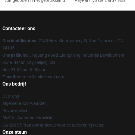
Aangeboden in het gebruiksland
PayPal / MasterCard / Visa
Contacteer ons
Ons hoofdkantoor
: 2149 New Montgomery St, San Francisco, CA
94105
Ons pakhuis
3 Jinguang Road, Liangxiang Industrial Development
Zone, Beitun City, Beijing, CN
Uur
: 21.00 uur 5.00 uur
E-mail
: contact@anime-cap.com
Ons bedrijf
Over ons
Algemene voorwaarden
Privacybeleid
DMCA - Auteursrechtbeleid
CA SB657: Transparantiewet voor de toeleveringsketen
Onze steun