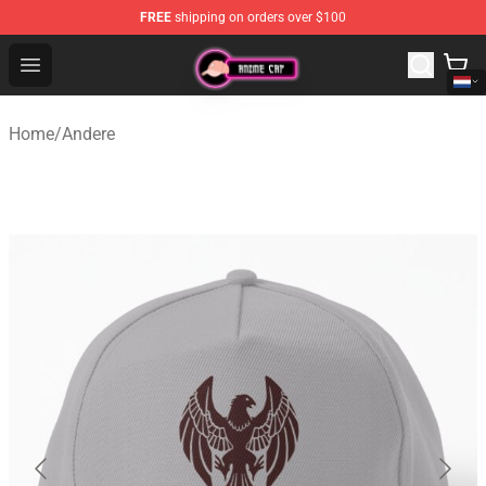
FREE
shipping on orders over $100
Anime Cap Shop - The Best Store of Anime Cap
Open menu
Home
/
Andere