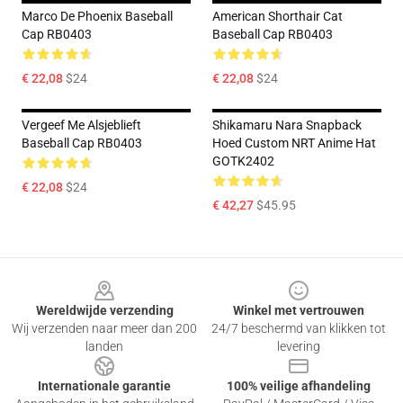
Marco De Phoenix Baseball
American Shorthair Cat
Cap RB0403
Baseball Cap RB0403
€ 22,08
$24
€ 22,08
$24
Vergeef Me Alsjeblieft
Shikamaru Nara Snapback
Baseball Cap RB0403
Hoed Custom NRT Anime Hat
GOTK2402
€ 22,08
$24
€ 42,27
$45.95
Footer
Wereldwijde verzending
Winkel met vertrouwen
Wij verzenden naar meer dan 200
24/7 beschermd van klikken tot
landen
levering
Internationale garantie
100% veilige afhandeling