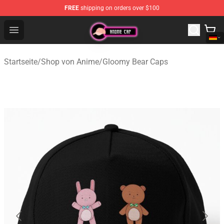
FREE
shipping on orders over $100
Anime Cap Shop - The Best Store of Anime Cap
Open menu
Startseite
/
Shop von Anime
/
Gloomy Bear Caps