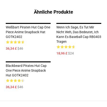
Ähnliche Produkte
Weißbart Piraten Hut Cap One
Wenn Ich Sage, Es Tut Mir
Piece Anime Snapback Hat
Nicht Weh, Das Bedeutet, Ich
GOTK2402
Kann Es Baseball Cap RB0403
Tragen
36,34 £
$46
18,96 £
$24
Blackbeard Pirates Hut Cap
One Piece Anime Snapback
Hut GOTK2402
36,34 £
$46
Footer