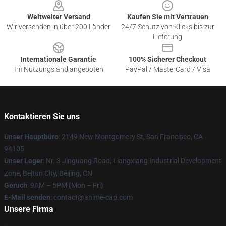
Weltweiter Versand
Kaufen Sie mit Vertrauen
Wir versenden in über 200 Länder
24/7 Schutz von Klicks bis zur
Lieferung
Internationale Garantie
100% Sicherer Checkout
Im Nutzungsland angeboten
PayPal / MasterCard / Visa
Kontaktieren Sie uns
Unser Hauptbüro
: 2149 New Montgomery St, San Francisco, CA
94105
Unser Lager
: Nr. 3 Jinguang Road, Liangxiang Industrial Development
Zone, Beitun City, Beijing, CN
Geruch
: 9AM – 5PM (Mon – Fri)
E-Mail senden
: contact@anime-cap.com
Unsere Firma