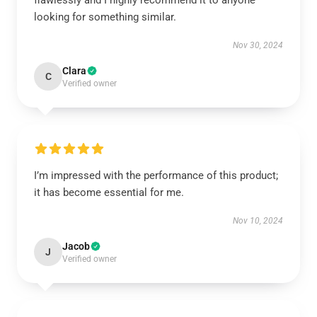
flawlessly and I highly recommend it to anyone
looking for something similar.
Nov 30, 2024
Clara
C
Verified owner
I’m impressed with the performance of this product;
it has become essential for me.
Nov 10, 2024
Jacob
J
Verified owner