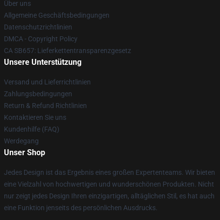
Über uns
Allgemeine Geschäftsbedingungen
Datenschutzrichtlinien
DMCA - Copyright Policy
CA SB657: Lieferkettentransparenzgesetz
Unsere Unterstützung
Versand und Lieferrichtlinien
Zahlungsbedingungen
Return & Refund Richtlinien
Kontaktieren Sie uns
Kundenhilfe (FAQ)
Werdegang
Unser Shop
Jedes Design ist das Ergebnis eines großen Expertenteams. Wir bieten
eine Vielzahl von hochwertigen und wunderschönen Produkten. Nicht
nur zeigt jedes Design Ihren einzigartigen, alltäglichen Stil, es hat auch
eine Funktion jenseits des persönlichen Ausdrucks.