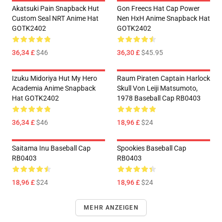
Akatsuki Pain Snapback Hut
Gon Freecs Hat Cap Power
Custom Seal NRT Anime Hat
Nen HxH Anime Snapback Hat
GOTK2402
GOTK2402
36,34 £
$46
36,30 £
$45.95
Izuku Midoriya Hut My Hero
Raum Piraten Captain Harlock
Academia Anime Snapback
Skull Von Leiji Matsumoto,
Hat GOTK2402
1978 Baseball Cap RB0403
36,34 £
$46
18,96 £
$24
Saitama Inu Baseball Cap
Spookies Baseball Cap
RB0403
RB0403
18,96 £
$24
18,96 £
$24
MEHR ANZEIGEN