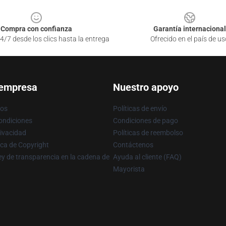
Compra con confianza
Garantía internacional
4/7 desde los clics hasta la entrega
Ofrecido en el país de us
 empresa
Nuestro apoyo
ros
Políticas de envío
ondiciones
Condiciones de pago
rivacidad
Políticas de reembolso
ica de Copyright
Contáctenos
y de transparencia en la cadena de
Ayuda al cliente (FAQ)
Mayorista