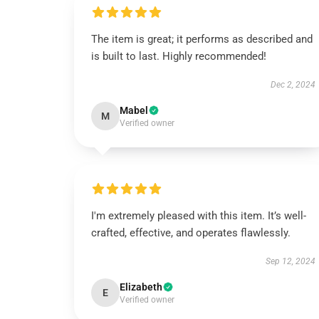
The item is great; it performs as described and
is built to last. Highly recommended!
Dec 2, 2024
Mabel
M
Verified owner
I'm extremely pleased with this item. It’s well-
crafted, effective, and operates flawlessly.
Sep 12, 2024
Elizabeth
E
Verified owner