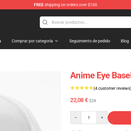
FREE
shipping on orders over $100
a
Comprar por categoría
Seguimiento de pedido
Blog
Anime Eye Base
(4 customer reviews
22,08 €
$24
Quantity