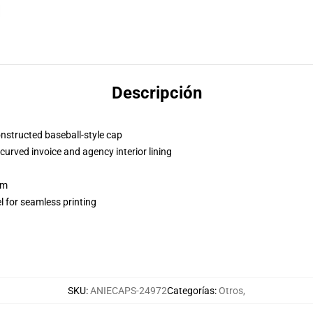
Descripción
onstructed baseball-style cap
curved invoice and agency interior lining
sm
l for seamless printing
SKU
:
ANIECAPS-24972
Categorías
:
Otros
,