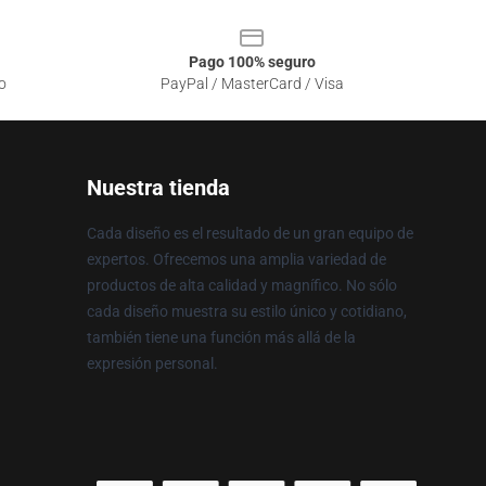
Pago 100% seguro
o
PayPal / MasterCard / Visa
Nuestra tienda
Cada diseño es el resultado de un gran equipo de
expertos. Ofrecemos una amplia variedad de
productos de alta calidad y magnífico. No sólo
cada diseño muestra su estilo único y cotidiano,
también tiene una función más allá de la
expresión personal.