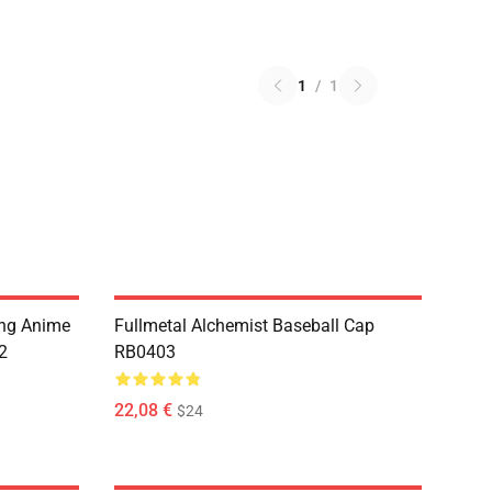
1
/
1
ing Anime
Fullmetal Alchemist Baseball Cap
2
RB0403
22,08 €
$24