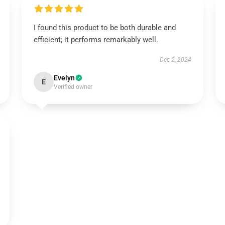
I found this product to be both durable and
efficient; it performs remarkably well.
Dec 2, 2024
Evelyn
E
Verified owner