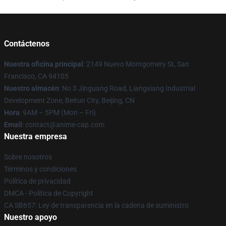
Contáctenos
Nuestra oficina principal
: 2149 Nuevo Montgomery St, San
Francisco, CA 94105
Nuestro almacén
: No 3 Jinguang Road, Liangxiang Industrial
Development Zone, Beitun City, Beijing, CN
Hora
: 9AM – 5PM (Mon – Fri)
Email
: contact@anime-cap.com
Nuestra empresa
Sobre nosotros
Términos y condiciones
Política de privacidad
DMCA - Política de Copyright
CA SB657: Ley de transparencia en la cadena de suministro
Nuestro apoyo