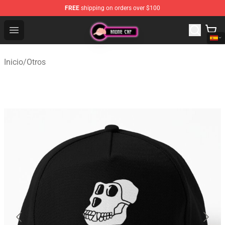
FREE
shipping on orders over $100
Anime Cap Shop - The Best Store of Anime Cap
Open menu
Inicio
/
Otros