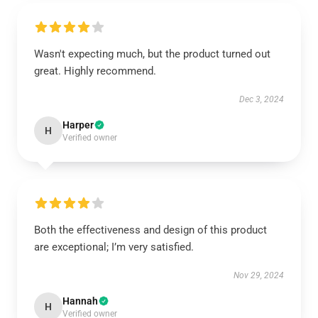
Wasn't expecting much, but the product turned out
great. Highly recommend.
Dec 3, 2024
Harper
H
Verified owner
Both the effectiveness and design of this product
are exceptional; I’m very satisfied.
Nov 29, 2024
Hannah
H
Verified owner