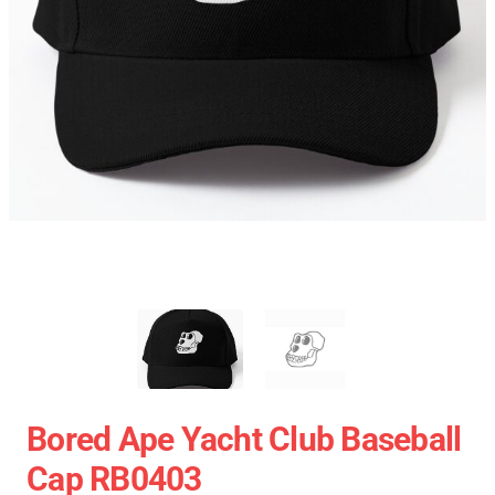
Bored Ape Yacht Club Baseball
Cap RB0403