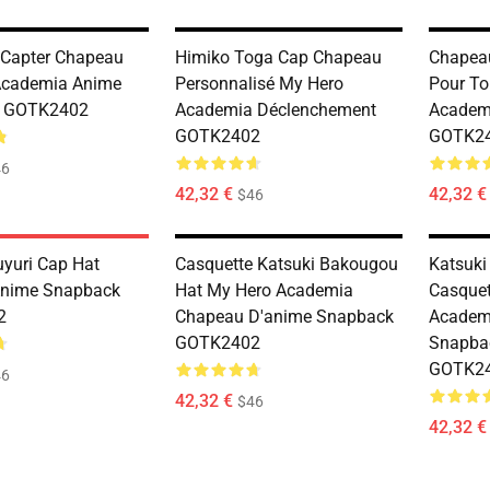
 Capter Chapeau
Himiko Toga Cap Chapeau
Chapeau
Academia Anime
Personnalisé My Hero
Pour To
 GOTK2402
Academia Déclenchement
Academ
GOTK2402
GOTK2
46
42,32 €
42,32 €
$46
yuri Cap Hat
Casquette Katsuki Bakougou
Katsuki
Anime Snapback
Hat My Hero Academia
Casquet
2
Chapeau D'anime Snapback
Academ
GOTK2402
Snapba
GOTK2
46
42,32 €
$46
42,32 €