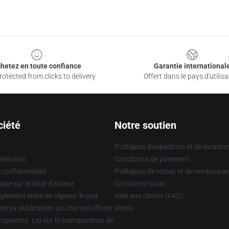
hetez en toute confiance
Garantie international
otected from clicks to delivery
Offert dans le pays d'utilisa
ciété
Notre soutien
Politiques d'expédition et de livraiso
énérales
Conditions de paiement
 confidentialité
Politiques de retour et de rembours
que sur le droit d'auteur
Contactez-nous
glement entre en vigueur le jour
Aide aux clients (FAQ)
 de sa publication au Journal officiel
Vente
uropéenne. Loi sur la transparence de