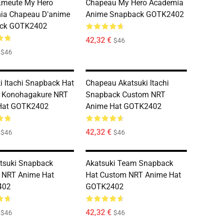
Émeute My Hero
Chapeau My Hero Academia
ia Chapeau D'anime
Anime Snapback GOTK2402
ck GOTK2402
42,32 €
$46
$46
i Itachi Snapback Hat
Chapeau Akatsuki Itachi
 Konohagakure NRT
Snapback Custom NRT
Hat GOTK2402
Anime Hat GOTK2402
42,32 €
$46
$46
tsuki Snapback
Akatsuki Team Snapback
 NRT Anime Hat
Hat Custom NRT Anime Hat
402
GOTK2402
42,32 €
$46
$46