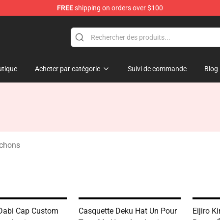
FREE
shipping on orders over $100
tique
Acheter par catégorie
Suivi de commande
Blog
chons
Dabi Cap Custom
Casquette Deku Hat Un Pour
Eijiro 