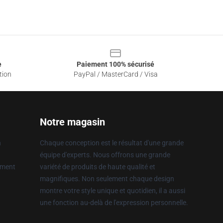
e
Paiement 100% sécurisé
tion
PayPal / MasterCard / Visa
Notre magasin
n
Chaque conception est le résultat d'une grande
équipe d'experts. Nous offrons une grande
ement
variété de produits de haute qualité et
magnifiques. Non seulement chaque design
montre votre style unique et quotidien, il a aussi
une fonction au-delà de l'expression personnelle.