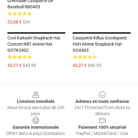
Grenouille Casquette De
Baseball RB0403
22,08 €
$24
Cool Kakashi Snapback Hat
Casquette Killua Goodspeed
Custom NRT Anime Hat
HxH Anime Snapback Hat
GOTK2402
GO0403
42,27 €
$45.95
42,27 €
$45.95
Footer
Livraison mondiale
Achetez en toute confiance
Nous livrons dans plus de 200
24/7 Protected from clicks to
pays
delivery
Garantie internationale
Paiement 100% sécurisé
Offert dans le pays d'utilisation
PayPal / MasterCard / Visa