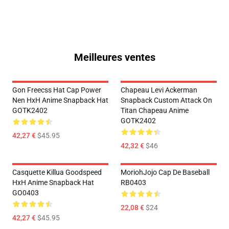
Meilleures ventes
Gon Freecss Hat Cap Power
Chapeau Levi Ackerman
Nen HxH Anime Snapback Hat
Snapback Custom Attack On
GOTK2402
Titan Chapeau Anime
GOTK2402
42,27 €
$45.95
42,32 €
$46
Casquette Killua Goodspeed
MoriohJojo Cap De Baseball
HxH Anime Snapback Hat
RB0403
GO0403
22,08 €
$24
42,27 €
$45.95