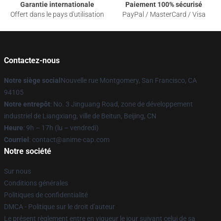
Garantie internationale
Paiement 100% sécurisé
Offert dans le pays d'utilisation
PayPal / MasterCard / Visa
Contactez-nous
Notre siège social
Nouvelle rue Montgomery, San Francisco, CA
94105
Notre entrepôt
: No. 3 Jinguang Road, zone de développement
industriel de Liangxiang, ville de Beitun, Beijing, CN
Heure
: 9h – 17h (lu – vendredi)
Courriel
: contact@anime-cap.com
Notre société
Sur nous
Conditions générales
Politiques de confidentialité
DMCA - Politique sur le droit d'auteur
Le présent règlement entre en vigueur le jour suivant celui de sa