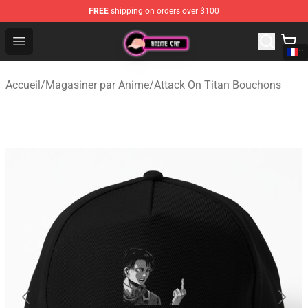
FREE
shipping on orders over $100
Anime Cap Shop - The Best Store of Anime Cap
Open menu
Accueil
/
Magasiner par Anime
/
Attack On Titan Bouchons