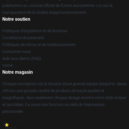
publication au Journal officiel de l'Union européenne. Loi sur la
transparence de la chaîne d'approvisionnement
Notre soutien
Politiques d'expédition et de livraison
Conditions de paiement
Politiques de retour et de remboursement
Contactez-nous
Aide aux clients (FAQ)
Vente
Notre magasin
Chaque conception est le résultat d'une grande équipe d'experts. Nous
offrons une grande variété de produits de haute qualité et
magnifiques. Non seulement chaque design montre votre style unique
et quotidien, il a aussi une fonction au-delà de l'expression
personnelle.