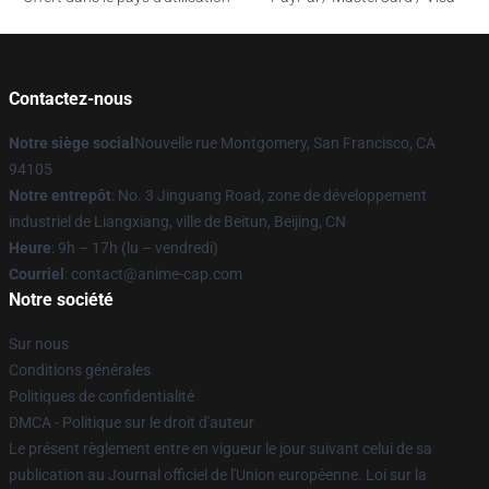
Contactez-nous
Notre siège social
Nouvelle rue Montgomery, San Francisco, CA
94105
Notre entrepôt
: No. 3 Jinguang Road, zone de développement
industriel de Liangxiang, ville de Beitun, Beijing, CN
Heure
: 9h – 17h (lu – vendredi)
Courriel
: contact@anime-cap.com
Notre société
Sur nous
Conditions générales
Politiques de confidentialité
DMCA - Politique sur le droit d'auteur
Le présent règlement entre en vigueur le jour suivant celui de sa
publication au Journal officiel de l'Union européenne. Loi sur la