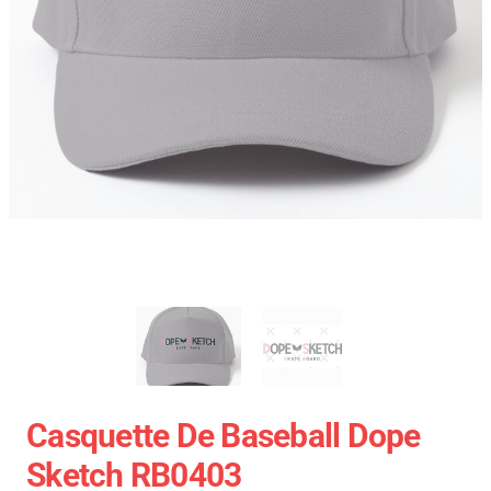
Casquette De Baseball Dope
Sketch RB0403