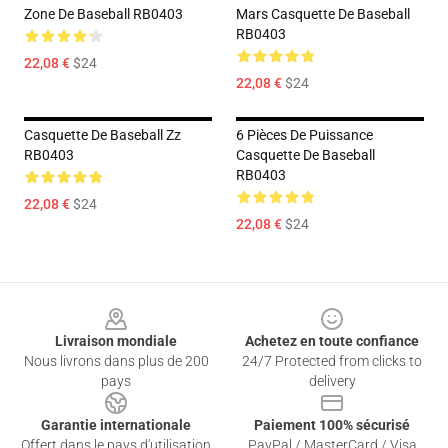
Zone De Baseball RB0403
Mars Casquette De Baseball
RB0403
22,08 €
$24
22,08 €
$24
Casquette De Baseball Zz
6 Pièces De Puissance
RB0403
Casquette De Baseball
RB0403
22,08 €
$24
22,08 €
$24
Footer
Livraison mondiale
Achetez en toute confiance
Nous livrons dans plus de 200
24/7 Protected from clicks to
pays
delivery
Garantie internationale
Paiement 100% sécurisé
Offert dans le pays d'utilisation
PayPal / MasterCard / Visa