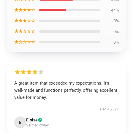
★★★★☆
44%
★★★☆☆
0%
★★☆☆☆
0%
★☆☆☆☆
0%
A great item that exceeded my expectations. It’s
well-made and functions perfectly, offering excellent
value for money.
Dec 4, 2024
Eloise
E
Verified owner