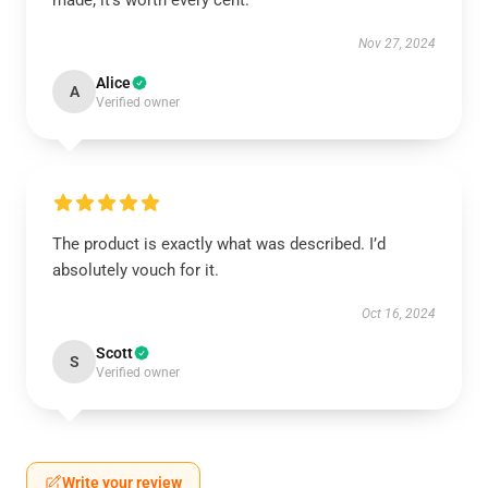
made; it’s worth every cent.
Nov 27, 2024
Alice
A
Verified owner
The product is exactly what was described. I’d
absolutely vouch for it.
Oct 16, 2024
Scott
S
Verified owner
Write your review