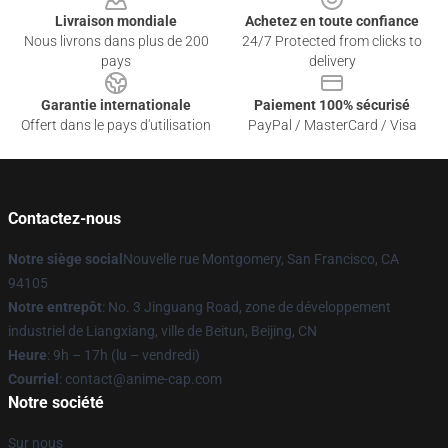
Livraison mondiale
Achetez en toute confiance
Nous livrons dans plus de 200
24/7 Protected from clicks to
pays
delivery
Garantie internationale
Paiement 100% sécurisé
Offert dans le pays d'utilisation
PayPal / MasterCard / Visa
Contactez-nous
Notre siège social
Nouvelle rue Montgomery, San Francisco, CA
94105
Notre entrepôt
: No. 3 Jinguang Road, zone de développement
industriel de Liangxiang, ville de Beitun, Beijing, CN
Heure
: 9h – 17h (lu – vendredi)
Courriel
: contact@anime-cap.com
Notre société
Sur nous