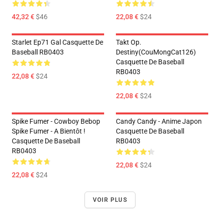
42,32 €
$46
22,08 €
$24
Starlet Ep71 Gal Casquette De
Takt Op.
Baseball RB0403
Destiny(CouMongCat126)
Casquette De Baseball
RB0403
22,08 €
$24
22,08 €
$24
Spike Fumer - Cowboy Bebop
Candy Candy - Anime Japon
Spike Fumer - A Bientôt !
Casquette De Baseball
Casquette De Baseball
RB0403
RB0403
22,08 €
$24
22,08 €
$24
VOIR PLUS