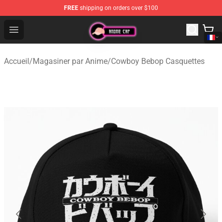
FREE
shipping on orders over $100
Anime Cap Shop - The Best Store of Anime Cap
Open menu
Accueil
/
Magasiner par Anime
/
Cowboy Bebop Casquettes