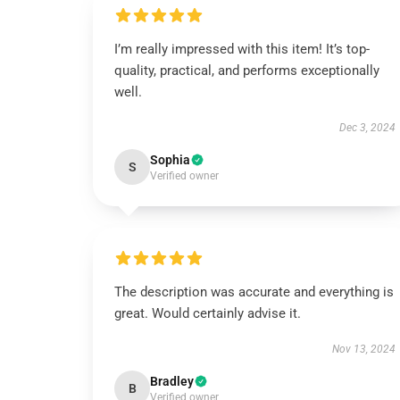
I’m really impressed with this item! It’s top-
quality, practical, and performs exceptionally
well.
Dec 3, 2024
Sophia
S
Verified owner
The description was accurate and everything is
great. Would certainly advise it.
Nov 13, 2024
Bradley
B
Verified owner