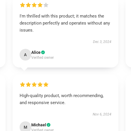
I'm thrilled with this product; it matches the
description perfectly and operates without any
issues.
Dec 3, 2024
Alice
A
Verified owner
High-quality product, worth recommending,
and responsive service.
Nov 6, 2024
Michael
M
Verified owner