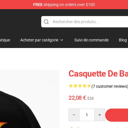
FREE
shipping on orders over $100
tique
Acheter par catégorie
Suivi de commande
Blog
Casquette De B
(7 customer reviews
22,08 €
$24
Quantity