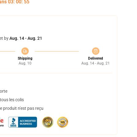
dans
03
:
00
:
54
et by
Aug. 14 - Aug. 21
Shipping
Delivered
Aug. 10
Aug. 14 - Aug. 21
orte
ous les colis
 produit n'est pas reçu