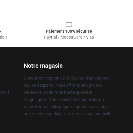
e
Paiement 100% sécurisé
tion
PayPal / MasterCard / Visa
Notre magasin
n
Chaque conception est le résultat d'une grande
équipe d'experts. Nous offrons une grande
ement
variété de produits de haute qualité et
magnifiques. Non seulement chaque design
montre votre style unique et quotidien, il a aussi
une fonction au-delà de l'expression personnelle.