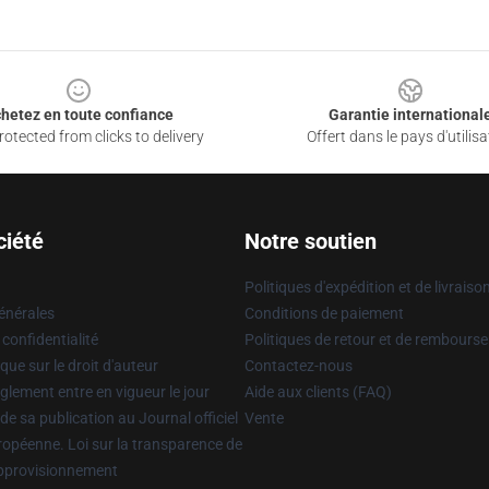
hetez en toute confiance
Garantie international
otected from clicks to delivery
Offert dans le pays d'utilisa
ciété
Notre soutien
Politiques d'expédition et de livraiso
énérales
Conditions de paiement
 confidentialité
Politiques de retour et de rembours
que sur le droit d'auteur
Contactez-nous
glement entre en vigueur le jour
Aide aux clients (FAQ)
 de sa publication au Journal officiel
Vente
uropéenne. Loi sur la transparence de
approvisionnement