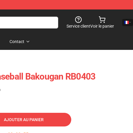
Service client
Voir le panier
Contact
aseball Bakougan RB0403
)
AJOUTER AU PANIER