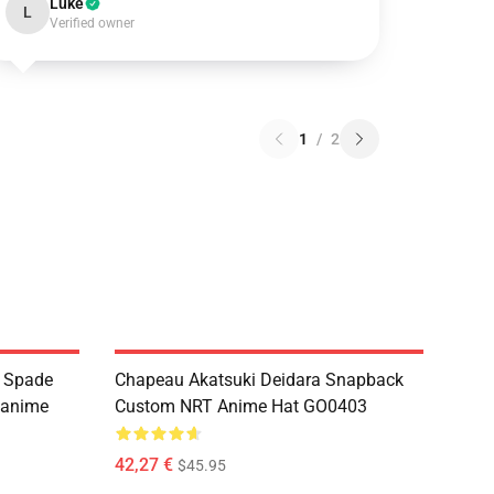
Luke
L
Verified owner
1
/
2
 Spade
Chapeau Akatsuki Deidara Snapback
'anime
Custom NRT Anime Hat GO0403
42,27 €
$45.95