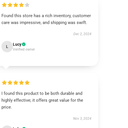
Found this store has a rich inventory, customer
care was impressive, and shipping was swift.
Dec 2, 2024
Lucy
L
Verified owner
I found this product to be both durable and
highly effective; it offers great value for the
price.
Nov 3, 2024