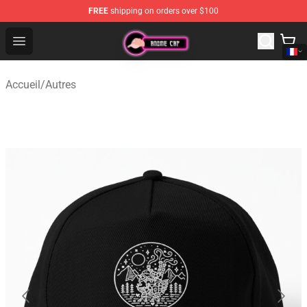
FREE
shipping on orders over $100
Anime Cap Shop - The Best Store of Anime Cap
Open menu
Accueil
/
Autres