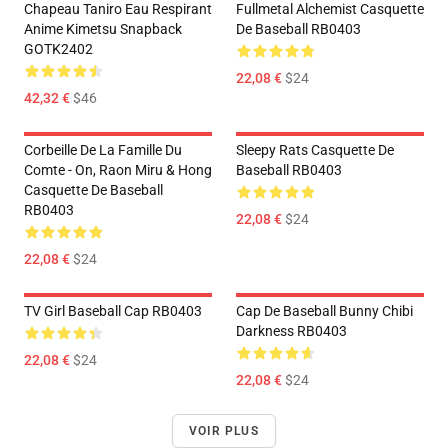
Chapeau Taniro Eau Respirant
Fullmetal Alchemist Casquette
Anime Kimetsu Snapback
De Baseball RB0403
GOTK2402
22,08 €
$24
42,32 €
$46
Corbeille De La Famille Du
Sleepy Rats Casquette De
Comte - On, Raon Miru & Hong
Baseball RB0403
Casquette De Baseball
RB0403
22,08 €
$24
22,08 €
$24
TV Girl Baseball Cap RB0403
Cap De Baseball Bunny Chibi
Darkness RB0403
22,08 €
$24
22,08 €
$24
VOIR PLUS