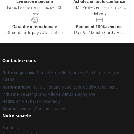
Livraison mondiale
Achetez en toute confiance
Nous livrons dans plus de 200
24/7 Protected from clicks to
pays
delivery
Garantie internationale
Paiement 100% sécurisé
Offert dans le pays d'utilisation
PayPal / MasterCard / Visa
Contactez-nous
Notre siège social
Nouvelle rue Montgomery, San Francisco, CA
94105
Notre entrepôt
: No. 3 Jinguang Road, zone de développement
industriel de Liangxiang, ville de Beitun, Beijing, CN
Heure
: 9h – 17h (lu – vendredi)
Courriel
: contact@anime-cap.com
Notre société
Sur nous