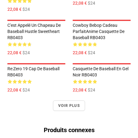
22,08 €
$24
22,08 €
$24
C'est Appelé Un Chapeau De
Cowboy Bebop Cadeau
Baseball Hustle Sweetheart
ParfaitAnime Casquette De
RB0403
Baseball RB0403
22,08 €
$24
22,08 €
$24
Re:Zero 19 Cap De Baseball
Casquette De Baseball En Gel
RB0403
Noir RB0403
22,08 €
$24
22,08 €
$24
VOIR PLUS
Produits connexes