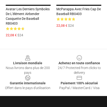
Avatar Les Derniers Symboles
McParappa Avec Fries Cap De
De L'élément Airbender
Baseball RB0403
Casquette De Baseball
RB0403
22,08 €
$24
22,08 €
$24
Footer
Livraison mondiale
Achetez en toute confiance
Nous livrons dans plus de 200
24/7 Protected from clicks to
pays
delivery
Garantie internationale
Paiement 100% sécurisé
Offert dans le pays d'utilisation
PayPal / MasterCard / Visa