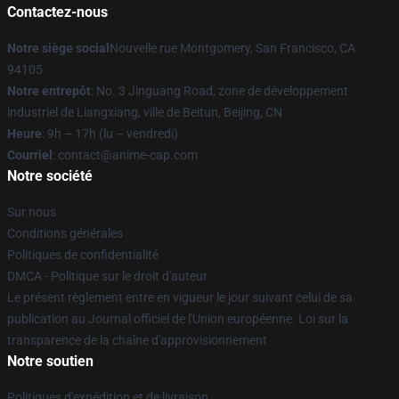
Contactez-nous
Notre siège social
Nouvelle rue Montgomery, San Francisco, CA
94105
Notre entrepôt
: No. 3 Jinguang Road, zone de développement
industriel de Liangxiang, ville de Beitun, Beijing, CN
Heure
: 9h – 17h (lu – vendredi)
Courriel
: contact@anime-cap.com
Notre société
Sur nous
Conditions générales
Politiques de confidentialité
DMCA - Politique sur le droit d'auteur
Le présent règlement entre en vigueur le jour suivant celui de sa
publication au Journal officiel de l'Union européenne. Loi sur la
transparence de la chaîne d'approvisionnement
Notre soutien
Politiques d'expédition et de livraison