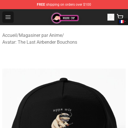
FREE
shipping on orders over $100
Anime Cap Shop - The Best Store of Anime Cap
Open menu
Accueil
/
Magasiner par Anime
/
Avatar: The Last Airbender Bouchons