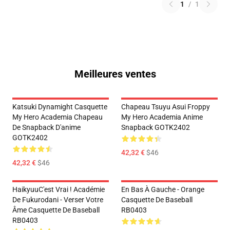
1
/
1
Meilleures ventes
Katsuki Dynamight Casquette
Chapeau Tsuyu Asui Froppy
My Hero Academia Chapeau
My Hero Academia Anime
De Snapback D'anime
Snapback GOTK2402
GOTK2402
42,32 €
$46
42,32 €
$46
HaikyuuC'est Vrai ! Académie
En Bas À Gauche - Orange
De Fukurodani - Verser Votre
Casquette De Baseball
Âme Casquette De Baseball
RB0403
RB0403