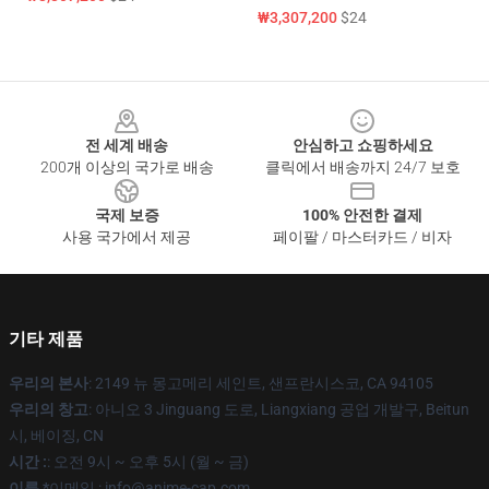
₩3,307,200
$24
Footer
전 세계 배송
안심하고 쇼핑하세요
200개 이상의 국가로 배송
클릭에서 배송까지 24/7 보호
국제 보증
100% 안전한 결제
사용 국가에서 제공
페이팔 / 마스터카드 / 비자
기타 제품
우리의 본사
: 2149 뉴 몽고메리 세인트, 샌프란시스코, CA 94105
우리의 창고
: 아니오 3 Jinguang 도로, Liangxiang 공업 개발구, Beitun
시, 베이징, CN
시간 :
: 오전 9시 ~ 오후 5시 (월 ~ 금)
이름 *
이메일 : info@anime-cap.com