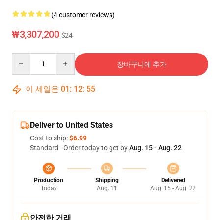
(4 customer reviews)
₩3,307,200
$24
Quantity
장바구니에 추가
이 세일은
01
:
12
:
54
Deliver to United States
Cost to ship:
$6.99
Standard - Order today to get by
Aug. 15 - Aug. 22
Production
Shipping
Delivered
Today
Aug. 11
Aug. 15 - Aug. 22
안전한 거래