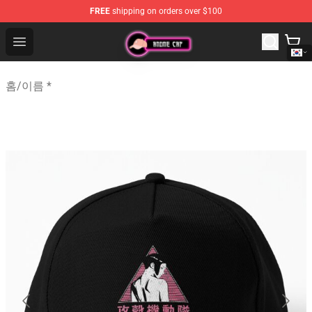
FREE
shipping on orders over $100
Anime Cap Shop - The Best Store of Anime Cap
Open menu
홈
/
이름 *