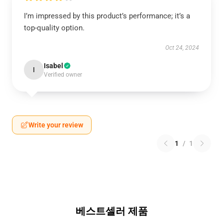
I’m impressed by this product’s performance; it’s a
top-quality option.
Oct 24, 2024
Isabel
I
Verified owner
Write your review
1
/
1
베스트셀러 제품