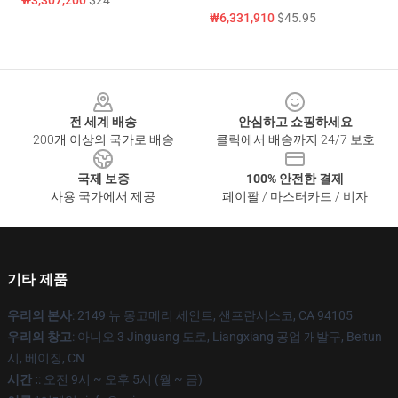
₩3,307,200
$24
₩6,331,910
$45.95
Footer
전 세계 배송
안심하고 쇼핑하세요
200개 이상의 국가로 배송
클릭에서 배송까지 24/7 보호
국제 보증
100% 안전한 결제
사용 국가에서 제공
페이팔 / 마스터카드 / 비자
기타 제품
우리의 본사
: 2149 뉴 몽고메리 세인트, 샌프란시스코, CA 94105
우리의 창고
: 아니오 3 Jinguang 도로, Liangxiang 공업 개발구, Beitun
시, 베이징, CN
시간 :
: 오전 9시 ~ 오후 5시 (월 ~ 금)