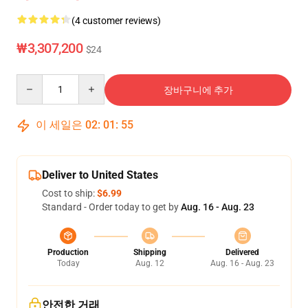
(4 customer reviews)
₩3,307,200
$24
Quantity
장바구니에 추가
이 세일은
02
:
01
:
55
Deliver to United States
Cost to ship:
$6.99
Standard - Order today to get by
Aug. 16 - Aug. 23
Production
Shipping
Delivered
Today
Aug. 12
Aug. 16 - Aug. 23
안전한 거래