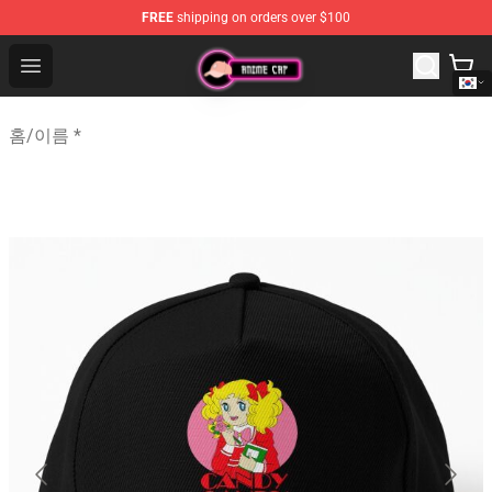
FREE
shipping on orders over $100
Anime Cap Shop - The Best Store of Anime Cap
Open menu
홈
/
이름 *