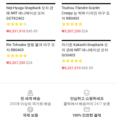
Neji Hyuga Snapback 모자 관
Touhou: Flandre Scarlet
례 NRT 애니메이션 모자
Creepy 눈 박쥐 디자인 야구 모
GOTK2402
자 RB0403
₩6,331,910
$45.95
₩3,307,200
$24
Rin Tohsaka 명령 물개 야구 모
차가운 Kakashi Snapback 모
자 RB0403
자 관례 NRT 애니메이션 모자
GO0403
₩3,307,200
$24
₩6,331,910
$45.95
Footer
전 세계 배송
안심하고 쇼핑하세요
200개 이상의 국가로 배송
클릭에서 배송까지 24/7 보호
국제 보증
100% 안전한 결제