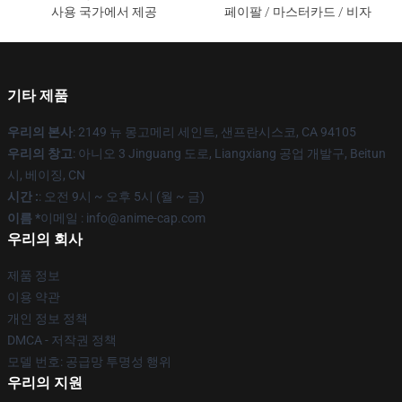
사용 국가에서 제공
페이팔 / 마스터카드 / 비자
기타 제품
우리의 본사
: 2149 뉴 몽고메리 세인트, 샌프란시스코, CA 94105
우리의 창고
: 아니오 3 Jinguang 도로, Liangxiang 공업 개발구, Beitun
시, 베이징, CN
시간 :
: 오전 9시 ~ 오후 5시 (월 ~ 금)
이름 *
이메일 : info@anime-cap.com
우리의 회사
제품 정보
이용 약관
개인 정보 정책
DMCA - 저작권 정책
모델 번호: 공급망 투명성 행위
우리의 지원