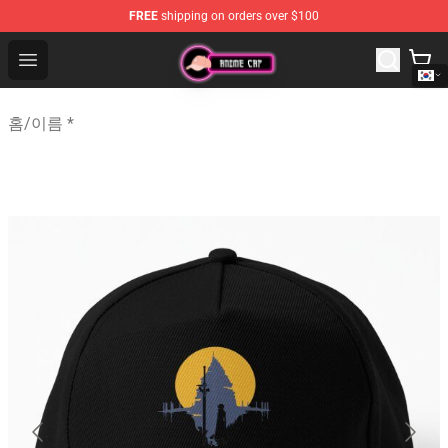
FREE
shipping on orders over $100
Anime Cap Shop - The Best Store of Anime Cap
Open menu
홈
/
이름 *