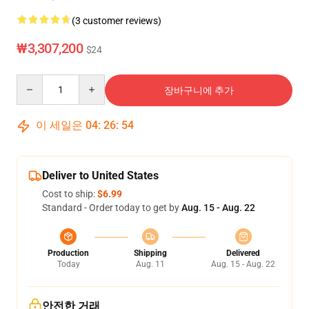
(3 customer reviews)
₩3,307,200
$24
Quantity
장바구니에 추가
이 세일은
04
:
26
:
54
Deliver to United States
Cost to ship:
$6.99
Standard - Order today to get by
Aug. 15 - Aug. 22
Production
Shipping
Delivered
Today
Aug. 11
Aug. 15 - Aug. 22
안전한 거래