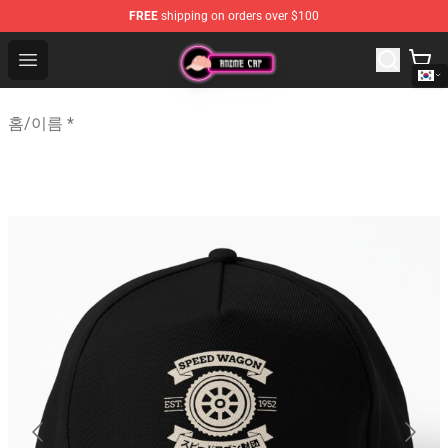
FREE
shipping on orders over $100
Anime Cap Shop - The Best Store of Anime Cap
Open menu
홈
/
이름 *