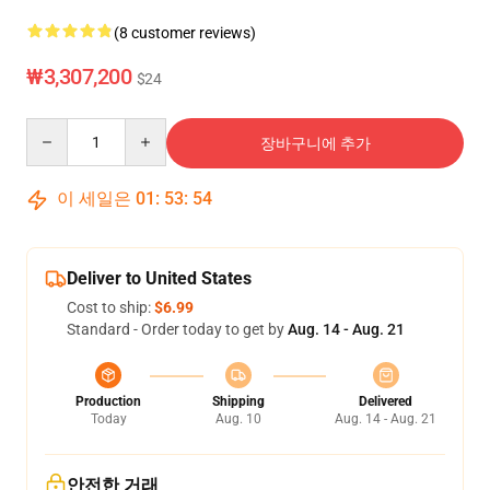
(8 customer reviews)
₩3,307,200
$24
Quantity
장바구니에 추가
이 세일은
01
:
53
:
54
Deliver to United States
Cost to ship:
$6.99
Standard - Order today to get by
Aug. 14 - Aug. 21
Production
Shipping
Delivered
Today
Aug. 10
Aug. 14 - Aug. 21
안전한 거래