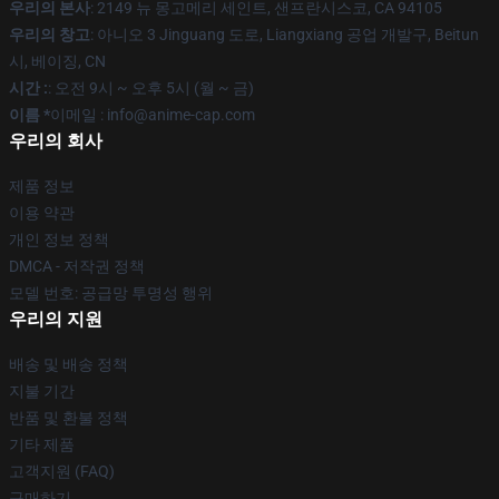
우리의 본사
: 2149 뉴 몽고메리 세인트, 샌프란시스코, CA 94105
우리의 창고
: 아니오 3 Jinguang 도로, Liangxiang 공업 개발구, Beitun
시, 베이징, CN
시간 :
: 오전 9시 ~ 오후 5시 (월 ~ 금)
이름 *
이메일 : info@anime-cap.com
우리의 회사
제품 정보
이용 약관
개인 정보 정책
DMCA - 저작권 정책
모델 번호: 공급망 투명성 행위
우리의 지원
배송 및 배송 정책
지불 기간
반품 및 환불 정책
기타 제품
고객지원 (FAQ)
구매하기