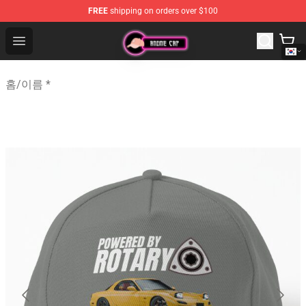
FREE
shipping on orders over $100
Anime Cap Shop - The Best Store of Anime Cap
Open menu
홈
/
이름 *