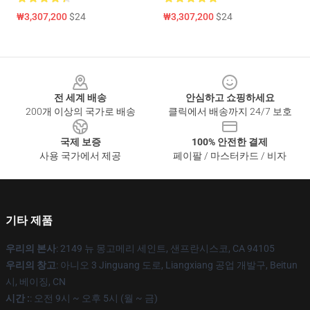
₩3,307,200
$24
₩3,307,200
$24
Footer
전 세계 배송
안심하고 쇼핑하세요
200개 이상의 국가로 배송
클릭에서 배송까지 24/7 보호
국제 보증
100% 안전한 결제
사용 국가에서 제공
페이팔 / 마스터카드 / 비자
기타 제품
우리의 본사
: 2149 뉴 몽고메리 세인트, 샌프란시스코, CA 94105
우리의 창고
: 아니오 3 Jinguang 도로, Liangxiang 공업 개발구, Beitun
시, 베이징, CN
시간 :
: 오전 9시 ~ 오후 5시 (월 ~ 금)