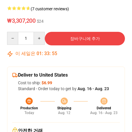
(7 customer reviews)
₩3,307,200
$24
Quantity
장바구니에 추가
이 세일은
01
:
33
:
54
Deliver to United States
Cost to ship:
$6.99
Standard - Order today to get by
Aug. 16 - Aug. 23
Production
Shipping
Delivered
Today
Aug. 12
Aug. 16 - Aug. 23
안전한 거래